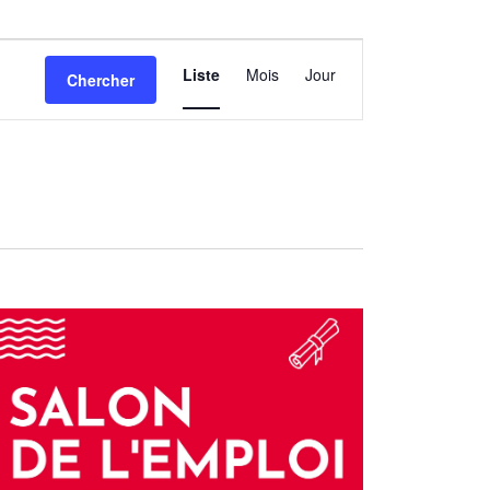
Navigation
Liste
Mois
Jour
Chercher
de
vues
Évènement