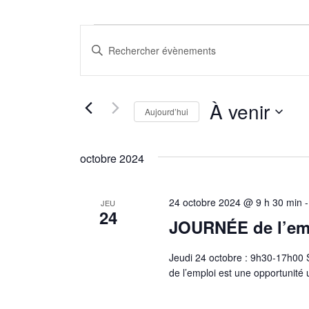
Évènements
Recherche
Saisir
et
mot-
navigation
clé.
Rechercher
de
À venir
Aujourd’hui
Évènements
vues
par
Sélectionnez
Évènements
mot-
une
octobre 2024
clé.
date.
24 octobre 2024 @ 9 h 30 min
JEU
24
JOURNÉE de l’em
Jeudi 24 octobre : 9h30-17h00 S
de l’emploi est une opportunité 