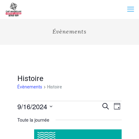
Évènements
Histoire
Évènements
Histoire
Évènements
Recherche
9/16/2024
Navigation
Recherche
Jour
for
et
de
Sélectionnez
16
vues
navigation
Toute la journée
une
septembre
Évènemen
de
date.
2024
vues
Évènements