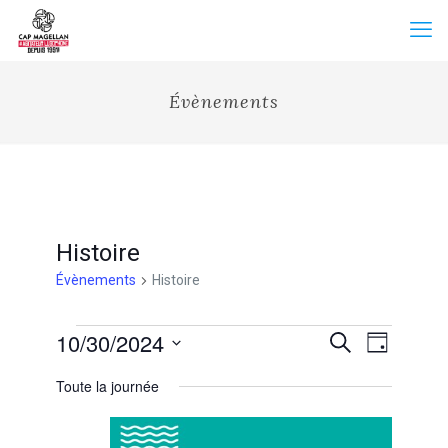
Évènements
Histoire
Évènements
Histoire
Évènements
Recherche
10/30/2024
Navigation
Recherche
Jour
for
et
de
Sélectionnez
30
vues
navigation
Toute la journée
une
octobre
Évènemen
de
date.
2024
vues
Évènements