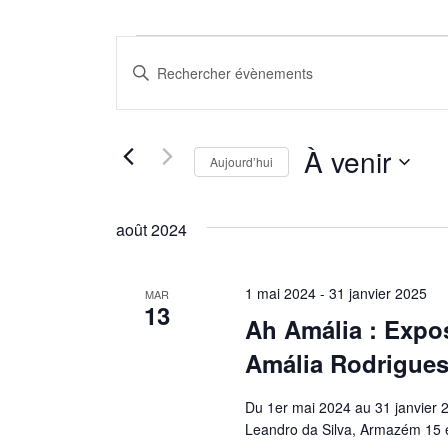
Évènements
Recherche
Saisir
et
mot-
navigation
clé.
Rechercher
de
À venir
Aujourd’hui
Évènements
vues
par
Sélectionnez
Évènements
mot-
une
août 2024
clé.
date.
1 mai 2024
-
31 janvier 2025
MAR
13
Ah Amália : Expos
Amália Rodrigue
Du 1er mai 2024 au 31 janvier 
Leandro da Silva, Armazém 15 