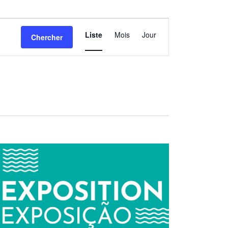
Navigation
Liste
Mois
Jour
Chercher
de
vues
Évènement