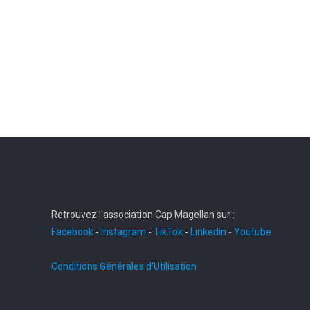
Retrouvez l'association Cap Magellan sur :
Facebook
-
Instagram
-
TikTok
-
Linkedin
-
Youtube
Conditions Générales d'Utilisation