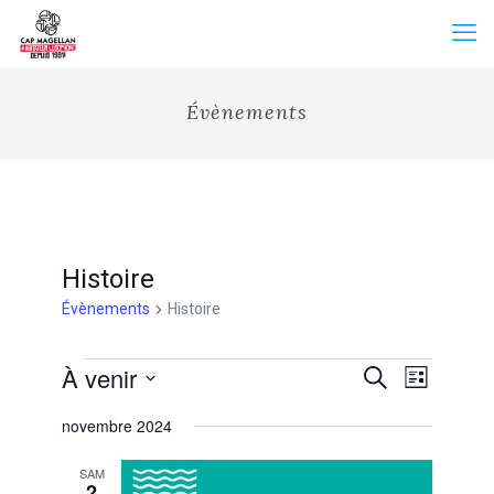
Évènements
Histoire
Évènements
Histoire
Évènements
Recherche
À venir
Navigation
Recherche
Liste
et
de
Sélectionnez
vues
navigation
novembre 2024
une
Évènemen
de
date.
vues
SAM
Évènements
2