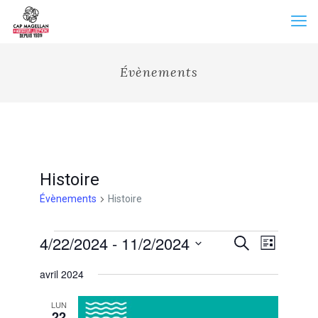
Évènements
Histoire
Évènements
Histoire
Évènements
Recherche
4/22/2024
 - 
11/2/2024
Navigation
Recherche
Liste
et
de
Sélectionnez
vues
navigation
avril 2024
une
Évènemen
de
date.
vues
LUN
Évènements
22