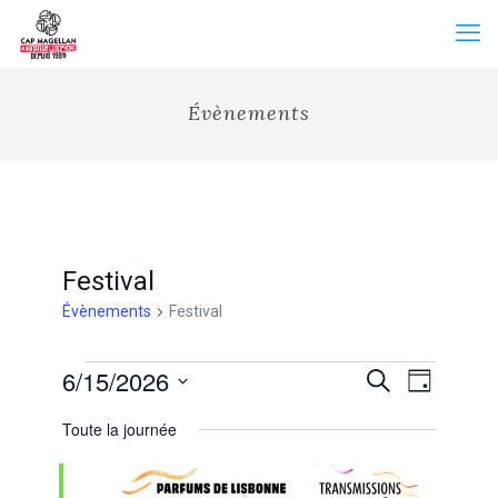
Évènements
Festival
Évènements
Festival
Évènements
Recherche
6/15/2026
Navigation
Recherche
Jour
for
et
de
Sélectionnez
15
vues
navigation
Toute la journée
une
juin
Évènemen
de
date.
2026
vues
Évènements