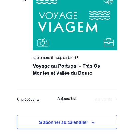
septembre 9
-
septembre 13
Voyage au Portugal – Tràs Os
Montes et Vallée du Douro
Évènements
Aujourd’hui
suivants
Évènements
précédents
S’abonner au calendrier