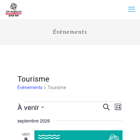
Évènements
Tourisme
Évènements
Tourisme
Évènements
Recherche
À venir
Navigation
Recherche
Liste
et
de
Sélectionnez
vues
navigation
septembre 2026
une
Évènemen
de
date.
vues
MER
Évènements
9