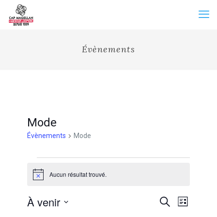
Évènements
Mode
Évènements
Mode
Évènements
Aucun résultat trouvé.
Notice
Recherche
À venir
Navigation
Recherche
Liste
et
de
Sélectionnez