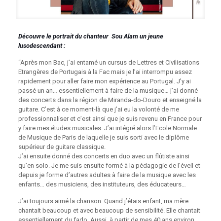
Découvre le portrait du chanteur Sou Alam un jeune
lusodescendant :
“Après mon Bac, j’ai entamé un cursus de Lettres et Civilisations
Etrangères de Portugais à la Fac mais je l’ai interrompu assez
rapidement pour aller faire mon expérience au Portugal. J’y ai
passé un an… essentiellement à faire de la musique… j’ai donné
des concerts dans la région de Miranda-do-Douro et enseigné la
guitare. C’est à ce moment-là que j’ai eu la volonté de me
professionnaliser et c’est ainsi que je suis revenu en France pour
y faire mes études musicales. J’ai intégré alors l’Ecole Normale
de Musique de Paris de laquelle je suis sorti avec le diplôme
supérieur de guitare classique.
J’ai ensuite donné des concerts en duo avec un flûtiste ainsi
qu’en solo. Je me suis ensuite formé à la pédagogie de l’éveil et
depuis je forme d’autres adultes à faire de la musique avec les
enfants… des musiciens, des instituteurs, des éducateurs…
J’ai toujours aimé la chanson. Quand j’étais enfant, ma mère
chantait beaucoup et avec beaucoup de sensibilité. Elle chantait
essentiellement du fado. Aussi, à partir de mes 40 ans environ,