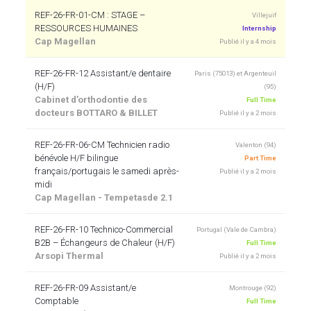
REF-26-FR-01-CM : STAGE –
Villejuif
RESSOURCES HUMAINES
Internship
Cap Magellan
Publié il y a 4 mois
REF-26-FR-12 Assistant/e dentaire
Paris (75013) et Argenteuil
(H/F)
(95)
Cabinet d’orthodontie des
Full Time
docteurs BOTTARO & BILLET
Publié il y a 2 mois
REF-26-FR-06-CM Technicien radio
Valenton (94)
bénévole H/F bilingue
Part Time
français/portugais le samedi après-
Publié il y a 2 mois
midi
Cap Magellan - Tempetasde 2.1
REF-26-FR-10 Technico-Commercial
Portugal (Vale de Cambra)
B2B – Échangeurs de Chaleur (H/F)
Full Time
Arsopi Thermal
Publié il y a 2 mois
REF-26-FR-09 Assistant/e
Montrouge (92)
Comptable
Full Time