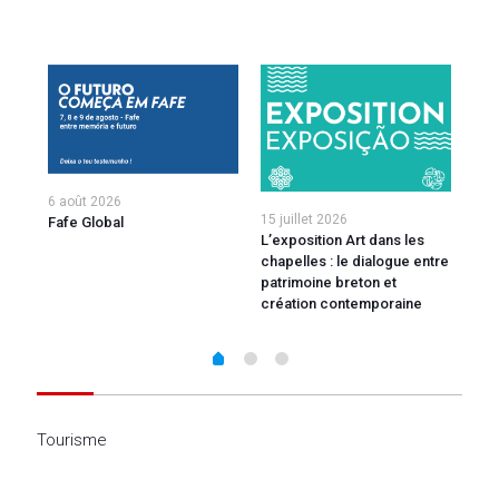
6 août 2026
15 juillet 2026
10 j
Fafe Global
ivre
L’exposition Art dans les
Mars
-
chapelles : le dialogue entre
(23-
patrimoine breton et
création contemporaine
Tourisme