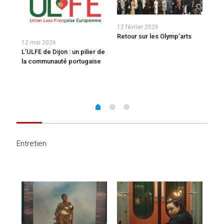
12 février 2026
Retour sur les Olymp’arts
12 mai 2026
L’ULFE de Dijon : un pilier de
7 ja
la communauté portugaise
g
De 
ropa
pou
202
Entretien