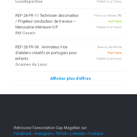
LusoExpertise
Publié il y a 2 mois
REF-26-FR-11 Technicien dessinateur
Flins sur Seine (78)
/ Projeteur conducteur de travaux –
Full Time
Menuiserie Intérieure H/F
Publié il y a 3 mois
RM Casais
REF-26-FR-06 : Animateur/rice
Taverny, Val d'Oise
d’ateliers créatifs en portugais pour
Part Time
enfants
Publié il y a 4 mois
Graines de Luso
Afficher plus d’offres
Retrouvez l'association Cap Magellan sur :
Facebook
-
Instagram
-
TikTok
-
Linkedin
-
Youtube