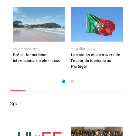
28 octobre 2025
22 juillet 2024
27 j
orte
Brésil : le tourisme
Les atouts et les travers de
Voy
international en plein essor
l’essor du tourisme au
de 
Portugal
Sport