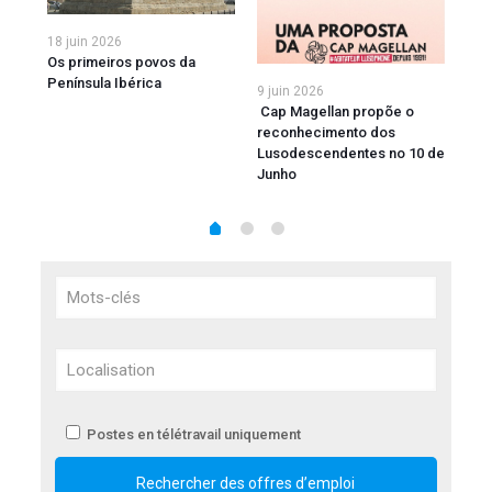
18 juin 2026
3 m
 vos
Os primeiros povos da
191
Península Ibérica
por
9 juin 2026
Tob
Cap Magellan propõe o
reconhecimento dos
Lusodescendentes no 10 de
Junho
Postes en télétravail uniquement