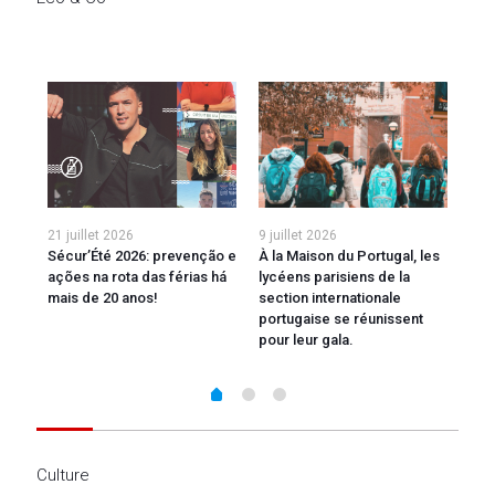
21 juillet 2026
9 juillet 2026
8 ju
 Le
Sécur’Été 2026: prevenção e
À la Maison du Portugal, les
La 
 in
ações na rota das férias há
lycéens parisiens de la
2026
mais de 20 anos!
section internationale
portugaise se réunissent
pour leur gala.
Culture