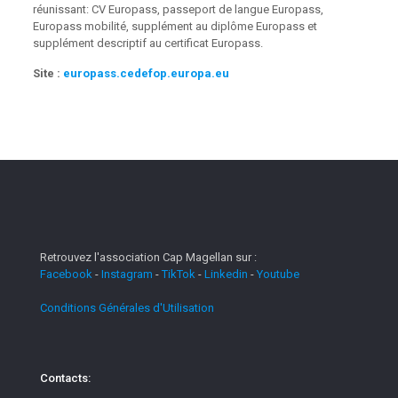
réunissant: CV Europass, passeport de langue Europass,
Europass mobilité, supplément au diplôme Europass et
supplément descriptif au certificat Europass.
Site :
europass.cedefop.europa.eu
Retrouvez l'association Cap Magellan sur :
Facebook
-
Instagram
-
TikTok
-
Linkedin
-
Youtube
Conditions Générales d'Utilisation
Contacts: