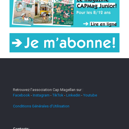
Retrouvez l'association Cap Magellan sur :
Facebook
-
Instagram
-
TikTok
-
Linkedin
-
Youtube
Conditions Générales d'Utilisation
Contacts: