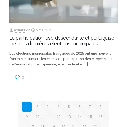
editeur
on
5 mai 2026
La participation luso-descendante et portugaise
lors des dernières élections municipales
Les élections municipales françaises de 2026 ont une nouvelle
fois mis en lumière les enjeux de participation des citoyens issus
de l’immigration européenne, et en particulier
[…]
0
1
2
3
4
5
6
7
8
9
10
11
12
13
14
15
16
17
18
19
20
21
22
23