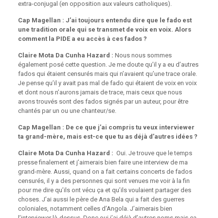
extra-conjugal (en opposition aux valeurs catholiques).
Cap Magellan : J’ai toujours entendu dire que le fado est
une tradition orale qui se transmet de voix en voix. Alors
comment la PIDE a eu accès à ces fados ?
Claire Mota Da Cunha Hazard :
Nous nous sommes
également posé cette question. Je me doute qu’il y a eu d’autres
fados qui étaient censurés mais qui n’avaient qu’une trace orale.
Je pense qu’il y avait pas mal de fado qui étaient de voix en voix
et dont nous n’aurons jamais de trace, mais ceux que nous
avons trouvés sont des fados signés par un auteur, pour être
chantés par un ou une chanteur/se.
Cap Magellan : De ce que j’ai compris tu veux interviewer
ta grand-mère, mais est-ce que tu as déjà d’autres idées ?
Claire Mota Da Cunha Hazard :
Oui. Je trouve que le temps
presse finalement et j’aimerais bien faire une interview de ma
grand-mère. Aussi, quand on a fait certains concerts de fados
censurés, il y a des personnes qui sont venues me voir à la fin
pour me dire qu’ils ont vécu ça et qu’ils voulaient partager des
choses. J’ai aussi le père de Ana Bela qui a fait des guerres
coloniales, notamment celles d’Angola. J’aimerais bien
l’interviewer là-dessus. Donc oui j’ai déjà d’autres noms mais ça