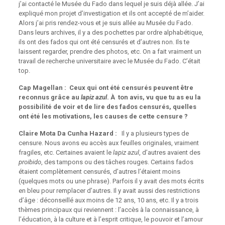
j’ai contacté le Musée du Fado dans lequel je suis déjà allée. J’ai
expliqué mon projet d’investigation et ils ont accepté de m’aider.
Alors j’ai pris rendez-vous et je suis allée au Musée du Fado.
Dans leurs archives, il y a des pochettes par ordre alphabétique,
ils ont des fados qui ont été censurés et d’autres non. Ils te
laissent regarder, prendre des photos, etc. On a fait vraiment un
travail de recherche universitaire avec le Musée du Fado. C’était
top.
Cap Magellan : Ceux qui ont été censurés peuvent être
reconnus grâce au
lapiz azul
. À ton avis, vu que tu as eu la
possibilité de voir et de lire des fados censurés, quelles
ont été les motivations, les causes de cette censure ?
Claire Mota Da Cunha Hazard :
Il y a plusieurs types de
censure. Nous avons eu accès aux feuilles originales, vraiment
fragiles, etc. Certaines avaient le
lapiz azul
, d’autres avaient des
proibido
, des tampons ou des tâches rouges. Certains fados
étaient complètement censurés, d’autres l’étaient moins
(quelques mots ou une phrase). Parfois il y avait des mots écrits
en bleu pour remplacer d’autres. Il y avait aussi des restrictions
d’âge : déconseillé aux moins de 12 ans, 10 ans, etc. Il y a trois
thèmes principaux qui reviennent : l’accès à la connaissance, à
l’éducation, à la culture et à l’esprit critique, le pouvoir et l’amour