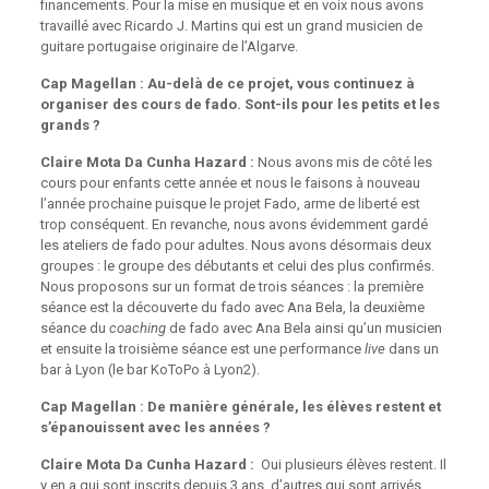
financements. Pour la mise en musique et en voix nous avons
travaillé avec
Ricardo J. Martins qui est un grand musicien de
guitare portugaise originaire de l’Algarve.
Cap Magellan : Au-delà de ce projet, vous continuez à
organiser des cours de fado. Sont-ils pour les petits et les
grands ?
Claire Mota Da Cunha Hazard :
Nous avons mis de côté les
cours pour enfants cette année et nous le faisons à nouveau
l’année prochaine puisque le projet Fado, arme de liberté est
trop conséquent. En revanche, nous avons évidemment gardé
les ateliers de fado pour adultes. Nous avons désormais deux
groupes : le groupe des débutants et celui des plus confirmés.
Nous proposons sur un format de trois séances : la première
séance est la découverte du fado avec Ana Bela, la deuxième
séance du
coaching
de fado avec Ana Bela ainsi qu’un musicien
et ensuite la troisième séance est une performance
live
dans un
bar à Lyon (le bar KoToPo à Lyon2).
Cap Magellan : De manière générale, les élèves restent et
s’épanouissent avec les années ?
Claire Mota Da Cunha Hazard :
Oui plusieurs élèves restent. Il
y en a qui sont inscrits depuis 3 ans, d’autres qui sont arrivés