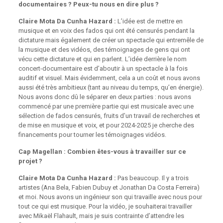
documentaires ? Peux-tu nous en dire plus ?
Claire Mota Da Cunha Hazard :
L’idée est de mettre en
musique et en voix des fados qui ont été censurés pendant la
dictature mais également de créer un spectacle qui entremêle de
la musique et des vidéos, des témoignages de gens qui ont
vécu cette dictature et qui en parlent. L’idée derrière le nom
concert-documentaire est d’aboutir à un spectacle à la fois
auditif et visuel. Mais évidemment, cela a un coût et nous avons
aussi été très ambitieux (tant au niveau du temps, qu’en énergie).
Nous avons donc dû le séparer en deux parties : nous avons
commencé par une première partie qui est musicale avec une
sélection de fados censurés, fruits d’un travail de recherches et
de mise en musique et voix, et pour 2024-2025 je cherche des
financements pour tourner les témoignages vidéos.
Cap Magellan : Combien êtes-vous à travailler sur ce
projet ?
Claire Mota Da Cunha Hazard :
Pas beaucoup. Il y a trois
artistes (Ana Bela, Fabien Dubuy et Jonathan Da Costa Ferreira)
et moi. Nous avons
un ingénieur son qui travaille avec nous pour
tout ce qui est musique. Pour la vidéo, je souhaiterai travailler
avec Mikaël Flahault, mais je suis contrainte d’attendre les