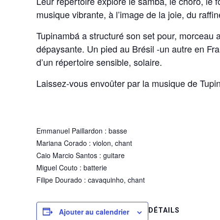
Leur répertoire explore le samba, le choro, le f
musique vibrante, à l’image de la joie, du raffi
Tupinambá a structuré son set pour, morceau a
dépaysante. Un pied au Brésil -un autre en Fran
d’un répertoire sensible, solaire.
Laissez-vous envoûter par la musique de Tupina
Emmanuel Paillardon : basse
Mariana Corado : violon, chant
Caio Marcio Santos : guitare
Miguel Couto : batterie
Filipe Dourado : cavaquinho, chant
DÉTAILS
Ajouter au calendrier