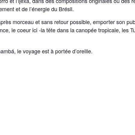
orró et l’ijexá, dans des compositions originales ou des 
nement et de l’énergie du Brésil.
près morceau et sans retour possible, emporter son pub
ce, le coeur ici -la tête dans la canopée tropicale, les 
mbá, le voyage est à portée d’oreille.