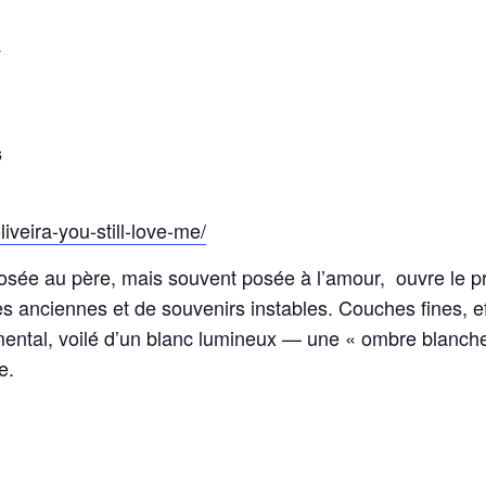
A
s
iveira-you-still-love-me/
posée au père, mais souvent posée à l’amour, ouvre le p
s anciennes et de souvenirs instables. Couches fines, e
 mental, voilé d’un blanc lumineux — une « ombre blanch
e.