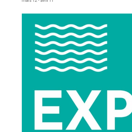
mars 12
-
avril 11