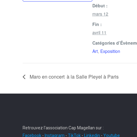
Début :
mars 12
Fin :
avril 11
Catégories d’Évènem
Art
,
Exposition
Maro en concert à la Salle Pleyel à Paris
Retrouvez l'association Cap Magellan sur :
Facebook
-
Instagram
-
TikTok
-
Linkedin
-
Youtube