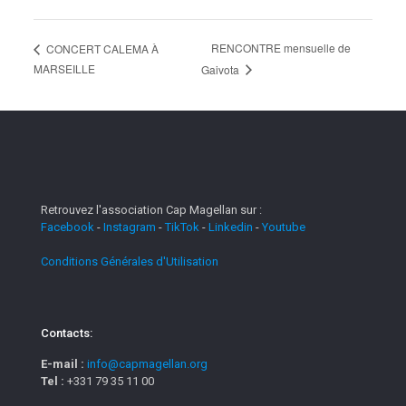
RENCONTRE mensuelle de
CONCERT CALEMA À
MARSEILLE
Gaivota
Retrouvez l'association Cap Magellan sur :
Facebook
-
Instagram
-
TikTok
-
Linkedin
-
Youtube
Conditions Générales d'Utilisation
Contacts:
E-mail :
info@capmagellan.org
Tel :
+331 79 35 11 00