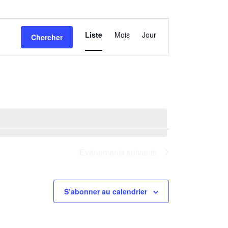
Navigation
Liste
Mois
Jour
Chercher
de
vues
Évènement
Évènements
suivants
S’abonner au calendrier