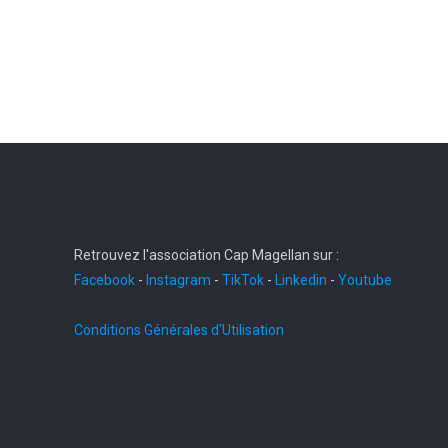
Retrouvez l'association Cap Magellan sur :
Facebook
-
Instagram
-
TikTok
-
Linkedin
-
Youtube
Conditions Générales d'Utilisation