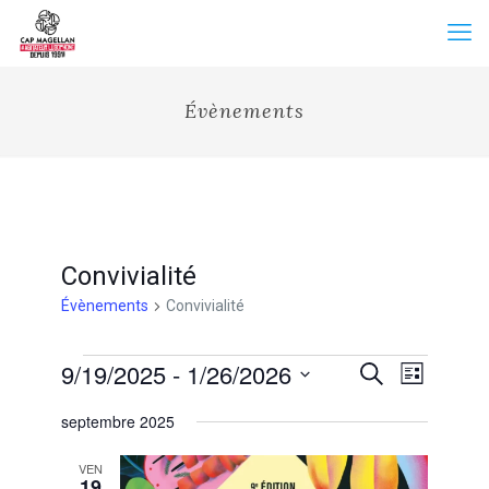
Évènements
Convivialité
Évènements
Convivialité
Évènements
Recherche
9/19/2025
 - 
1/26/2026
Navigation
Recherche
Liste
et
de
Sélectionnez
vues
navigation
septembre 2025
une
Évènemen
de
date.
vues
VEN
Évènements
19