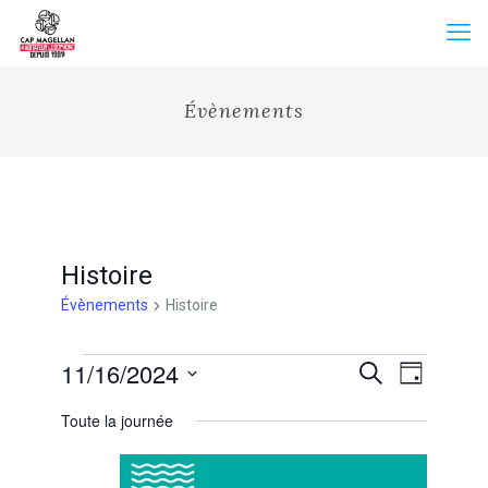
Évènements
Histoire
Évènements
Histoire
Évènements
Recherche
11/16/2024
Navigation
Recherche
Jour
for
et
de
Sélectionnez
16
vues
navigation
Toute la journée
une
novembre
Évènemen
de
date.
2024
vues
Évènements