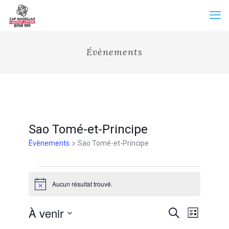
Évènements
Sao Tomé-et-Principe
Évènements
Sao Tomé-et-Principe
Évènements
Aucun résultat trouvé.
Notice
Recherche
À venir
Navigation
Recherche
Liste
et
de
Sélectionnez