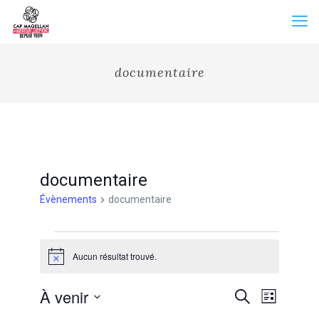
documentaire
documentaire
Évènements
documentaire
Évènements
Aucun résultat trouvé.
Notice
Recherche
À venir
Navigation
Recherche
Liste
et
de
Sélectionnez