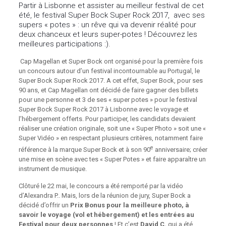
Partir à Lisbonne et assister au meilleur festival de cet
été, le festival Super Bock Super Rock 2017, avec ses
supers « potes » : un rêve qui va devenir réalité pour
deux chanceux et leurs super-potes ! Découvrez les
meilleures participations :).
Cap Magellan et Super Bock ont organisé pour la première fois
un concours autour d’un festival incontournable au Portugal, le
Super Bock Super Rock 2017. A cet effet, Super Bock, pour ses
90 ans, et Cap Magellan ont décidé de faire gagner des billets
pour une personne et 3 de ses « super potes » pour le festival
Super Bock Super Rock 2017 à Lisbonne avec le voyage et
l’hébergement offerts. Pour participer, les candidats devaient
réaliser une création originale, soit une « Super Photo » soit une «
Super Vidéo » en respectant plusieurs critères, notamment faire
e
référence à la marque Super Bock et à son 90
anniversaire; créer
une mise en scène avec tes « Super Potes » et faire apparaître un
instrument de musique.
Clôturé le 22 mai, le concours a été remporté par la vidéo
d’Alexandra P.. Mais, lors de la réunion de jury, Super Bock a
décidé d’offrir un
Prix Bonus pour la meilleure photo, à
savoir le voyage (vol et hébergement) et les entrées au
Festival pour deux personnes
! Et c’est
David C.
qui a été