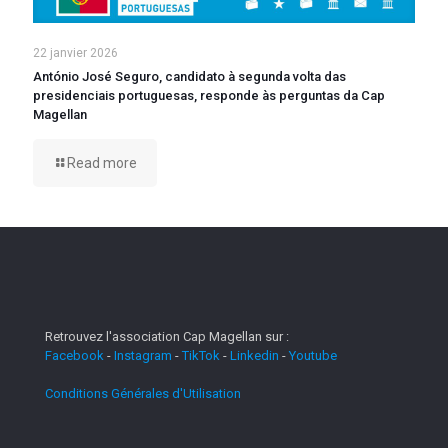
22 janvier 2026
António José Seguro, candidato à segunda volta das
presidenciais portuguesas, responde às perguntas da Cap
Magellan
Read more
Retrouvez l'association Cap Magellan sur :
Facebook
-
Instagram
-
TikTok
-
Linkedin
-
Youtube
Conditions Générales d'Utilisation