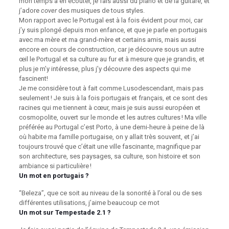
mon temps à en écouter, je fais aussi du piano et de la guitare, et
j’adore
cover
des musiques de tous styles.
Mon rapport avec le Portugal est à la fois évident pour moi, car
j’y suis plongé depuis mon enfance, et que je parle en portugais
avec ma mère et ma grand-mère et certains amis, mais aussi
encore en cours de construction, car je découvre sous un autre
œil le Portugal et sa culture au fur et à mesure que je grandis, et
plus je m’y intéresse, plus j’y découvre des aspects qui me
fascinent!
Je me considère tout à fait comme Lusodescendant, mais pas
seulement ! Je suis à la fois portugais et français, et ce sont des
racines qui me tiennent à cœur, mais je suis aussi européen et
cosmopolite, ouvert sur le monde et les autres cultures ! Ma ville
préférée au Portugal c’est Porto, à une demi-heure à peine de là
où habite ma famille portugaise, on y allait très souvent, et j’ai
toujours trouvé que c’était une ville fascinante, magnifique par
son architecture, ses paysages, sa culture, son histoire et son
ambiance si particulière !
Un mot en portugais ?
“Beleza”, que ce soit au niveau de la sonorité à l’oral ou de ses
différentes utilisations, j’aime beaucoup ce mot
Un mot sur Tempestade 2.1 ?