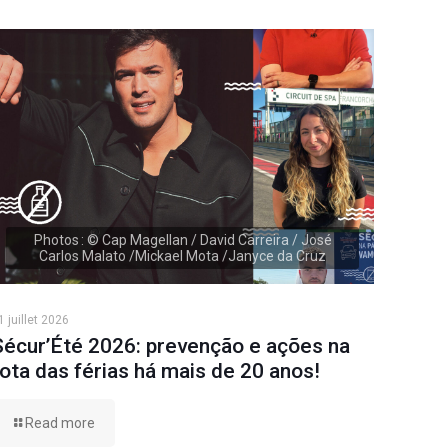
Photos : © Cap Magellan / David Carreira / José
Carlos Malato /Mickael Mota /Janyce da Cruz
1 juillet 2026
Sécur’Été 2026: prevenção e ações na
rota das férias há mais de 20 anos!
Read more