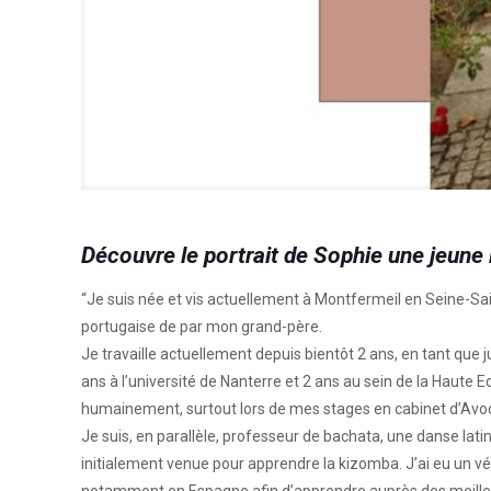
Découvre le portrait de Sophie une jeune
“Je suis née et vis actuellement à Montfermeil en Seine-Sai
portugaise de par mon grand-père. ⁠
⁠Je travaille actuellement depuis bientôt 2 ans, en tant que
ans à l’université de Nanterre et 2 ans au sein de la Haute
humainement, surtout lors de mes stages en cabinet d’Avoc
⁠Je suis, en parallèle, professeur de bachata, une danse lati
initialement venue pour apprendre la kizomba. J’ai eu un vé
notamment en Espagne afin d’apprendre auprès des meilleu