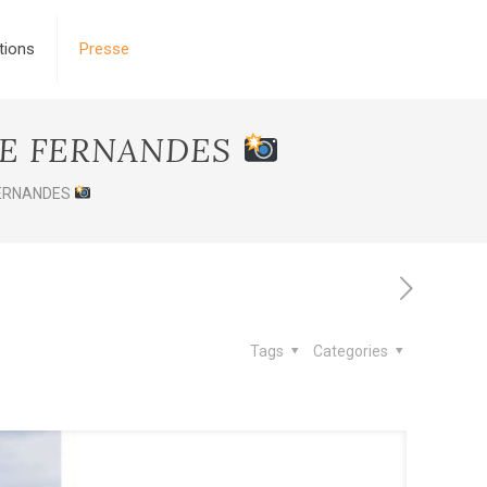
tions
Presse
IE FERNANDES⁠
FERNANDES⁠
Tags
Categories