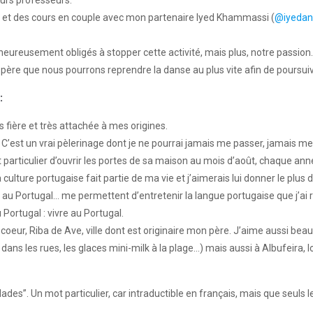
les et des cours en couple avec mon partenaire Iyed Khammassi (
@iyedand
lheureusement obligés à stopper cette activité, mais plus, notre passi
spère que nous pourrons reprendre la danse au plus vite afin de poursuivr
:
 fière et très attachée à mes origines. ⁠
’est un vrai pèlerinage dont je ne pourrai jamais me passer, jamais me 
particulier d’ouvrir les portes de sa maison au mois d’août, chaque anné
ture portugaise fait partie de ma vie et j’aimerais lui donner le plus d
au Portugal… me permettent d’entretenir la langue portugaise que j’ai 
ortugal : vivre au Portugal.⁠
coeur, Riba de Ave, ville dont est originaire mon père. J’aime aussi bea
ans les rues, les glaces mini-milk à la plage…) mais aussi à Albufeira, l
des”. Un mot particulier, car intraductible en français, mais que seuls 