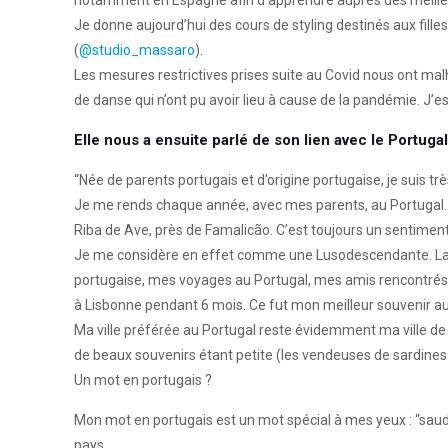
⁠Je donne aujourd’hui des cours de styling destinés aux fil
(
@studio_massaro
).⁠
Les mesures restrictives prises suite au Covid nous ont ma
de danse qui n’ont pu avoir lieu à cause de la pandémie. J’e
Elle nous a ensuite parlé de son lien avec le Portugal
“Née de parents portugais et d’origine portugaise, je suis très
Je me rends chaque année, avec mes parents, au Portugal. C
Riba de Ave, près de Famalicão. C’est toujours un sentiment 
⁠Je me considère en effet comme une Lusodescendante. La cul
portugaise, mes voyages au Portugal, mes amis rencontrés 
à Lisbonne pendant 6 mois. Ce fut mon meilleur souvenir au P
⁠Ma ville préférée au Portugal reste évidemment ma ville de 
de beaux souvenirs étant petite (les vendeuses de sardines d
⁠Un mot en portugais ?⁠
Mon mot en portugais est un mot spécial à mes yeux : “sauda
pays. ⁠