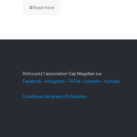
Read more
Retrouvez l'association Cap Magellan sur :
Facebook
-
Instagram
-
TikTok
-
Linkedin
-
Youtube
Conditions Générales d'Utilisation