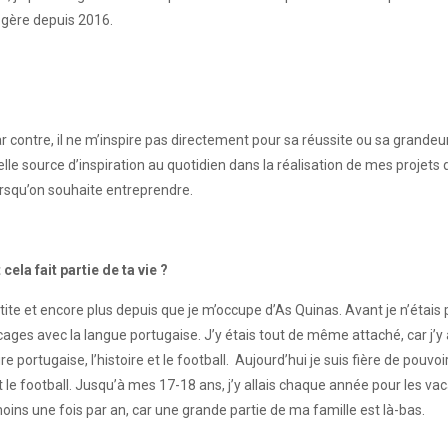
e gère depuis 2016.
contre, il ne m’inspire pas directement pour sa réussite ou sa grandeur
elle source d’inspiration au quotidien dans la réalisation de mes projets
lorsqu’on souhaite entreprendre.
a fait partie de ta vie ?
 et encore plus depuis que je m’occupe d’As Quinas. Avant je n’étais p
blocages avec la langue portugaise. J’y étais tout de même attaché, car j
e portugaise, l’histoire et le football. Aujourd’hui je suis fière de pouvo
le football. Jusqu’à mes 17-18 ans, j’y allais chaque année pour les vac
 moins une fois par an, car une grande partie de ma famille est là-bas.