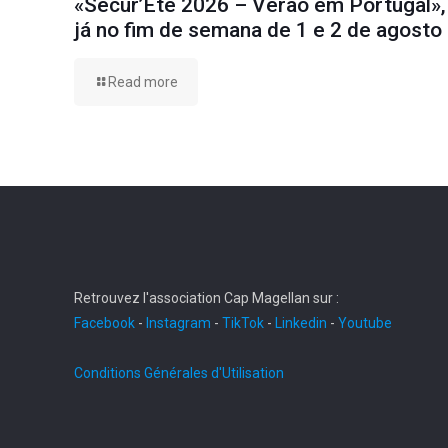
«Sécur’Été 2026 – Verão em Portugal»,
já no fim de semana de 1 e 2 de agosto
Read more
Retrouvez l'association Cap Magellan sur :
Facebook
-
Instagram
-
TikTok
-
Linkedin
-
Youtube
Conditions Générales d'Utilisation