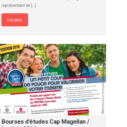
représentant de
[…]
Lire plus
Bourses d’études Cap Magellan /