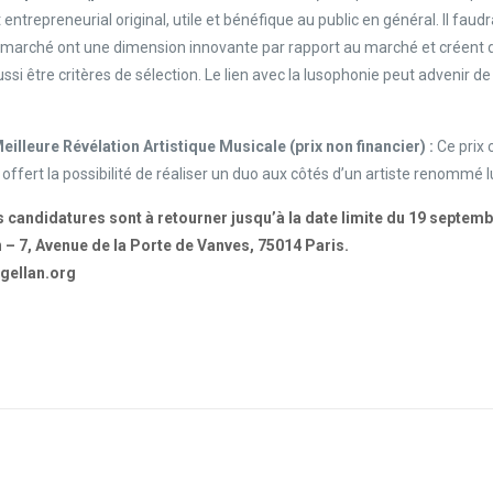
t entrepreneurial original, utile et bénéfique au public en général. Il f
 marché ont une dimension innovante par rapport au marché et créent de ce
si être critères de sélection. Le lien avec la lusophonie peut advenir de 
eilleure Révélation Artistique Musicale
(prix non financier) :
Ce prix
 offert la possibilité de réaliser un duo aux côtés d’un artiste renommé
 candidatures sont à retourner jusqu’à la date limite du 19 septemb
n – 7, Avenue de la Porte de Vanves, 75014 Paris.
gellan.org