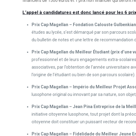
financiers de 1500 euros et 1 prix non financier qui seront re
L’appel à candidatures est donc lancé pour les 6 pri
Prix Cap Magellan – Fondation Calouste Gulbenkian d
études au lycée, s’est démarqué par son parcours scol
du bulletin de notes et une lettre de recommandation 
Prix Cap Magellan du Meilleur Étudiant
(prix d’une v
professionnel et de leurs engagements extra-scolaires,
associatives, par l’obtention de l’année universitaire a
l’origine de l’étudiant ou bien de son parcours scolaire).
Prix Cap Magellan – Império du Meilleur Projet Ass
lusophone original ou innovant par sa nature, son objet, 
Prix Cap Magellan – Jean Pina Entreprise de la Meill
initiative citoyenne lusophone, tout projet dont la préoc
citoyenne doit constituer un puissant vecteur de reconna
Prix Cap Magellan – Fidelidade du Meilleur Jeune 