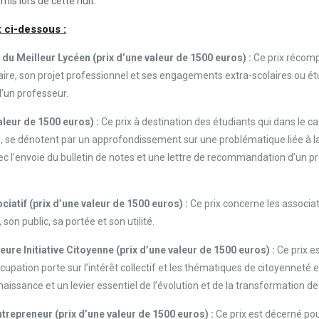
mis lors de cette nuit.
x ci-dessous :
u Meilleur Lycéen (prix d’une valeur de 1500 euros) :
Ce prix récomp
aire, son projet professionnel et ses engagements extra-scolaires ou é
d’un professeur.
aleur de 1500 euros) :
Ce prix à destination des étudiants qui dans le ca
 se dénotent par un approfondissement sur une problématique liée à la 
vec l’envoie du bulletin de notes et une lettre de recommandation d’un pr
ociatif
(prix d’une valeur de 1500 euros) :
Ce prix concerne les associa
son public, sa portée et son utilité.
eure Initiative Citoyenne
(prix d’une valeur de 1500 euros) :
Ce prix e
cupation porte sur l’intérêt collectif et les thématiques de citoyenneté et 
issance et un levier essentiel de l’évolution et de la transformation de 
Entrepreneur
(prix d’une valeur de 1500 euros) :
Ce prix est décerné pou