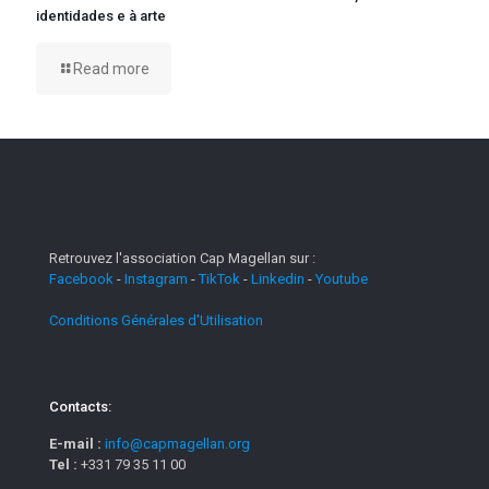
identidades e à arte
Read more
Retrouvez l'association Cap Magellan sur :
Facebook
-
Instagram
-
TikTok
-
Linkedin
-
Youtube
Conditions Générales d'Utilisation
Contacts:
E-mail :
info@capmagellan.org
Tel :
+331 79 35 11 00