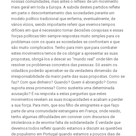
nossas comunidades, mas antes o reflexo de um movimento
mais geral em toda a Europa. A subida destes partidos reflete
em parte o descontentamento das sociedades perante um
modelo político tradicional que enferma, eventualmente, de
vários vícios, sendo importante referir que vivemos tempos
difíceis em que é necessário tomar decisões corajosas e essas
forças políticas têm sempre respostas muito simples para os
problemas com os quais as sociedades se confrontam e que
são muito complicados. Tenho para mim que para combater
estes movimentos temos de os obrigar a apresentar as suas
propostas, obrigá-los a descer ao “mundo real” onde têm de
resolver os problemas concretos das pessoas. Só assim os
cidadãos poderão aperceber-se da verdadeira dimensão da
irresponsabilidade da maior parte das suas propostas. Como se
faz? Com que dinheiro? Quando? Quem é abrangido? Como
suporta essa promessa? Como sustenta uma determinada
acusação? É na resposta a estas perguntas que estes
movimentos revelam as suas incapacidades e acabam a perder
a sua força. Para mim, que sou filho de emigrantes e que faço
parte de uma comunidade estrangeira em França, onde resido,
tenho algumas dificuldades em conviver com discursos de
intolerância e de enorme falta de solidariedade. É verdade que
devemos todos refletir quando estamos a discutir as questões
de populismo em Portugal quando estamos a poucos dias de