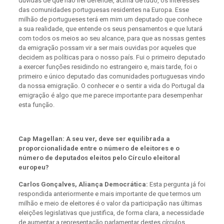
dúvidas de que não irei defender, acima de tudo, os interesses
das comunidades portuguesas residentes na Europa. Esse
milhão de portugueses terá em mim um deputado que conhece
a sua realidade, que entende os seus pensamentos e que lutará
com todos os meios ao seu alcance, para que as nossas gentes
da emigração possam vir a ser mais ouvidas por aqueles que
decidem as políticas para o nosso país. Fui o primeiro deputado
a exercer funções residindo no estrangeiro e, mais tarde, foi o
primeiro e único deputado das comunidades portuguesas vindo
da nossa emigração. O conhecer e o sentir a vida do Portugal da
emigração é algo que me parece importante para desempenhar
esta função.
Cap Magellan: A seu ver, deve ser equilibrada a
proporcionalidade entre o número de eleitores e o
número de deputados eleitos pelo Círculo eleitoral
europeu?
Carlos Gonçalves, Aliança Democrática:
Esta pergunta já foi
respondida anteriormente e mais importante de que termos um
milhão e meio de eleitores é o valor da participação nas últimas
eleições legislativas que justifica, de forma clara, a necessidade
de aumentar a representação parlamentar destes círculos