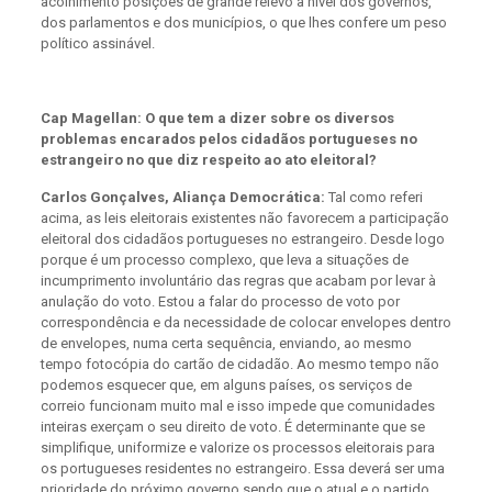
acolhimento posições de grande relevo a nível dos governos,
dos parlamentos e dos municípios, o que lhes confere um peso
político assinável.
Cap Magellan: O que tem a dizer sobre os diversos
problemas encarados pelos cidadãos portugueses no
estrangeiro no que diz respeito ao ato eleitoral?
Carlos Gonçalves, Aliança Democrática:
Tal como referi
acima, as leis eleitorais existentes não favorecem a participação
eleitoral dos cidadãos portugueses no estrangeiro. Desde logo
porque é um processo complexo, que leva a situações de
incumprimento involuntário das regras que acabam por levar à
anulação do voto. Estou a falar do processo de voto por
correspondência e da necessidade de colocar envelopes dentro
de envelopes, numa certa sequência, enviando, ao mesmo
tempo fotocópia do cartão de cidadão. Ao mesmo tempo não
podemos esquecer que, em alguns países, os serviços de
correio funcionam muito mal e isso impede que comunidades
inteiras exerçam o seu direito de voto. É determinante que se
simplifique, uniformize e valorize os processos eleitorais para
os portugueses residentes no estrangeiro. Essa deverá ser uma
prioridade do próximo governo sendo que o atual e o partido