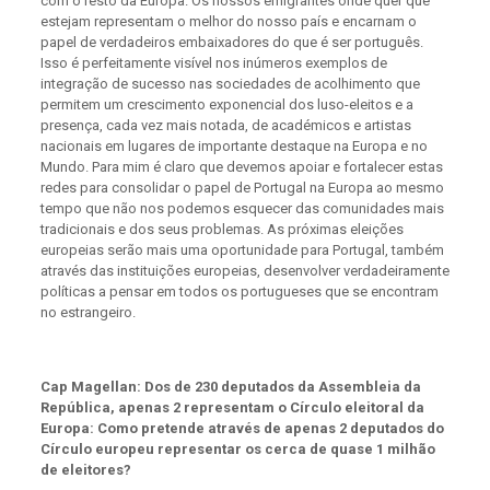
com o resto da Europa. Os nossos emigrantes onde quer que
estejam representam o melhor do nosso país e encarnam o
papel de verdadeiros embaixadores do que é ser português.
Isso é perfeitamente visível nos inúmeros exemplos de
integração de sucesso nas sociedades de acolhimento que
permitem um crescimento exponencial dos luso-eleitos e a
presença, cada vez mais notada, de académicos e artistas
nacionais em lugares de importante destaque na Europa e no
Mundo. Para mim é claro que devemos apoiar e fortalecer estas
redes para consolidar o papel de Portugal na Europa ao mesmo
tempo que não nos podemos esquecer das comunidades mais
tradicionais e dos seus problemas. As próximas eleições
europeias serão mais uma oportunidade para Portugal, também
através das instituições europeias, desenvolver verdadeiramente
políticas a pensar em todos os portugueses que se encontram
no estrangeiro.
Cap Magellan: Dos de 230 deputados da Assembleia da
República, apenas 2 representam o Círculo eleitoral da
Europa: Como pretende através de apenas 2 deputados do
Círculo europeu representar os cerca de quase 1 milhão
de eleitores?