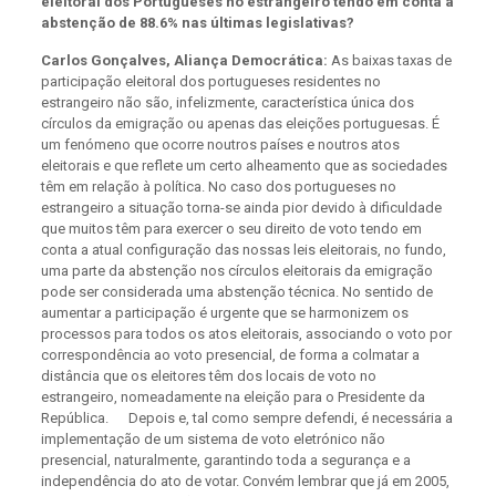
eleitoral dos Portugueses no estrangeiro tendo em conta a
abstenção de 88.6% nas últimas legislativas?
Carlos Gonçalves, Aliança Democrática:
As baixas taxas de
participação eleitoral dos portugueses residentes no
estrangeiro não são, infelizmente, característica única dos
círculos da emigração ou apenas das eleições portuguesas. É
um fenómeno que ocorre noutros países e noutros atos
eleitorais e que reflete um certo alheamento que as sociedades
têm em relação à política. No caso dos portugueses no
estrangeiro a situação torna-se ainda pior devido à dificuldade
que muitos têm para exercer o seu direito de voto tendo em
conta a atual configuração das nossas leis eleitorais, no fundo,
uma parte da abstenção nos círculos eleitorais da emigração
pode ser considerada uma abstenção técnica. No sentido de
aumentar a participação é urgente que se harmonizem os
processos para todos os atos eleitorais, associando o voto por
correspondência ao voto presencial, de forma a colmatar a
distância que os eleitores têm dos locais de voto no
estrangeiro, nomeadamente na eleição para o Presidente da
República. Depois e, tal como sempre defendi, é necessária a
implementação de um sistema de voto eletrónico não
presencial, naturalmente, garantindo toda a segurança e a
independência do ato de votar. Convém lembrar que já em 2005,