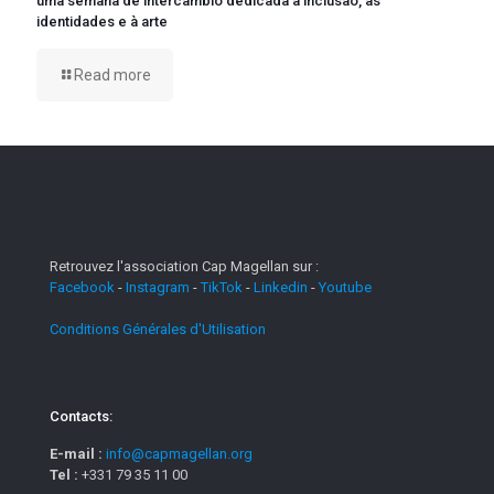
uma semana de intercâmbio dedicada à inclusão, às
identidades e à arte
Read more
Retrouvez l'association Cap Magellan sur :
Facebook
-
Instagram
-
TikTok
-
Linkedin
-
Youtube
Conditions Générales d'Utilisation
Contacts:
E-mail :
info@capmagellan.org
Tel :
+331 79 35 11 00