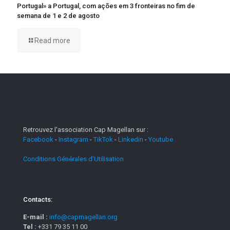
Portugal» a Portugal, com ações em 3 fronteiras no fim de
semana de 1 e 2 de agosto
Read more
Retrouvez l'association Cap Magellan sur :
Facebook
-
Instagram
-
TikTok
-
Linkedin
-
Youtube
Conditions Générales d'Utilisation
Contacts:
E-mail :
info@capmagellan.org
Tel :
+331 79 35 11 00