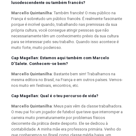
lusodescendente ou também francês?
Marcello Quintanilha
: Também francês! O meu público na
França é sobretudo um público francês. É realmente fascinante
porque é incrível quando, trabalhando nas premissas da sua
própria cultura, você consegue atingir pessoas que não
necessariamente têm um conhecimento prévio da sua cultura
para se interessar pelo seu trabalho. Quando isso acontece é
muito forte, muito poderoso.
Cap Magellan: Estamos aqui também com Marcelo
D’Salete. Conhecem-se bem?
Marcello Quintanilha
: Bastante bem sim! Trabalhamos na
mesma editora no Brasil, na França e em outros países. Vemos-
nos muito em festivais, encontros, etc.
Cap Magellan: Qual é o teu percurso de vida?
Marcello Quintanilha
: Meus pais vêm da classe trabalhadora.
O meu pai foi um jogador de futebol que teve que interromper a
carreira muito prematuramente por problemas físicos
decorrente da prática deste desporto. Ele se dedicou à
contabilidade. A minha mãe era professora primária. Venho do
que conhecemos no Brasil como classe média baixa, um