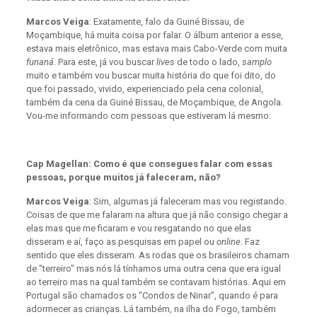
Marcos Veiga
: Exatamente, falo da Guiné Bissau, de
Moçambique, há muita coisa por falar. O álbum anterior a esse,
estava mais eletrônico, mas estava mais Cabo-Verde com muita
funaná
. Para este, já vou buscar
lives
de todo o lado,
samplo
muito e também vou buscar muita história do que foi dito, do
que foi passado, vivido, experienciado pela cena colonial,
também da cena da Guiné Bissau, de Moçambique, de Angola.
Vou-me informando com pessoas que estiveram lá mesmo.
Cap Magellan: Como é que consegues falar com essas
pessoas, porque muitos já faleceram, não?
Marcos Veiga
: Sim, algumas já faleceram mas vou registando.
Coisas de que me falaram na altura que já não consigo chegar a
elas mas que me ficaram e vou resgatando no que elas
disseram e aí, faço as pesquisas em papel ou
online
. Faz
sentido que eles disseram. As rodas que os brasileiros chamam
de “terreiro” mas nós lá tínhamos uma outra cena que era igual
ao terreiro mas na qual também se contavam histórias. Aqui em
Portugal são chamados os “Condos de Ninar”, quando é para
adormecer as crianças. Lá também, na ilha do Fogo, também