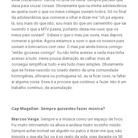
dava para cruzar coisas. Obviamente que na minha adolescência
eu queria ouvir o que os meus colegas ouviam todos. Só no final
da adolescência que comecei a olhar e dizer-me “oh pá espera
lá, sou mais do que isto, sou mais do que um carneirinho que vai
ouvindo o que a MTV passa, portanto deixa-me ouvir que os
meus pais ouviam”. Odiava o que o meu pai ouvia, mas depois
comecei a gostar. Agora estamos a ouvir o que os nossos pais
ouviam e brincamos com isso. O meu pai ainda brinca comigo:
“então gozavas comigo”. Eu não tinha acesso a nada mas tinha
acesso a tudo. Havia pouca distração se calhar, mas ali
consegui simplificar tudo e era tudo mais simples. Obviamente
que se fosse nascido ou criado dentro de uma comunidade
homogênea, africana ou portuguesa só, eu ia ficar coxo, ia faltar
aí alguma coisa. Essa é a procura que continuo a fazer. Isto é um
trabalho contínuo, de acumulação.
Cap Magellan: Sempre quisestes fazer música?
Marcos Veiga
: Sempre vi a música como um espaço de foco.
Fui muito introvertido na altura e andava muito sozinho miúdo.
Sempre achei incrível ver alguém no palco e dizer-me que, não
importa o que ela faz ou é no resto da vida, mas durante os 50