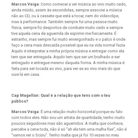
Marcos Veiga
: Como comecei a ver música ao vivo muito cedo,
ainda miúdo, assim às escondidas, sempre associei a música
não ao CD, ou à cassete que está a tocar, nem do videoclipe,
mas à performance. Também sempre fui uma pessoa muito
física, sempre fiz desportos de combate muito cedo e sempre
tive aquela cena de aguerrida de exprimir-me fisicamente. É
estranho, mas sempre fui muito envergonhado e o palco é onde
faço a cena mais descaída possível que eu na vida normal fazia.
Aquilo é interpretar a minha própria música e entregar como ela
tem que ser entregada. Aquilo tem que ser um brulhado e ser
entregado e entregue mesmo daquela forma. A minha música é
feita para ser tocada ao vivo, para ver-se ao vivo mais do que
ouvi-lá em casa.
Cap Magellan: Qual é a relação que tens com o teu
público?
Marcos Veiga
: É uma relação muito horizontal porque eu falo
com todos eles. Não sou um artista de quantidade, tenho muito
poucos seguidores mas são aguerridos. A malta que conhece,
percebe a cena toda, não é só “ah ele tem uma malha fixe”, não é
“vamos ver o Scúru”. Tenho malta que já foi 10 vezes no meu