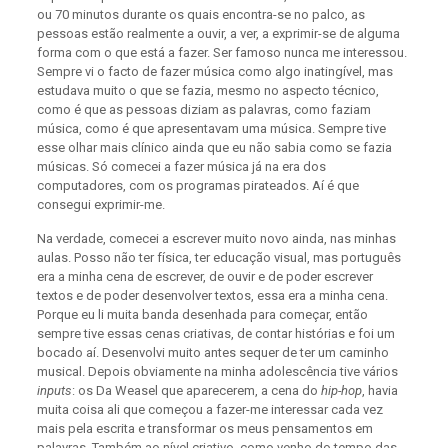
ou 70 minutos durante os quais encontra-se no palco, as
pessoas estão realmente a ouvir, a ver, a exprimir-se de alguma
forma com o que está a fazer. Ser famoso nunca me interessou.
Sempre vi o facto de fazer música como algo inatingível, mas
estudava muito o que se fazia, mesmo no aspecto técnico,
como é que as pessoas diziam as palavras, como faziam
música, como é que apresentavam uma música. Sempre tive
esse olhar mais clínico ainda que eu não sabia como se fazia
músicas. Só comecei a fazer música já na era dos
computadores, com os programas pirateados. Aí é que
consegui exprimir-me.
Na verdade, comecei a escrever muito novo ainda, nas minhas
aulas. Posso não ter física, ter educação visual, mas português
era a minha cena de escrever, de ouvir e de poder escrever
textos e de poder desenvolver textos, essa era a minha cena.
Porque eu li muita banda desenhada para começar, então
sempre tive essas cenas criativas, de contar histórias e foi um
bocado aí. Desenvolvi muito antes sequer de ter um caminho
musical. Depois obviamente na minha adolescência tive vários
inputs
: os Da Weasel que aparecerem, a cena do
hip-hop
, havia
muita coisa ali que começou a fazer-me interessar cada vez
mais pela escrita e transformar os meus pensamentos em
palavras. Também ao nível criativo, como venho do tempo das