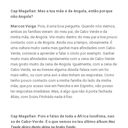
Cap Magellan: Mas a tua mãe é de Angola, então porque
não Angola?
Marcos Veiga
: Pois, é uma boa pergunta. Quando nós viemos,
ambas as famílias vieram: do meu pai, de Cabo Verde e da
minha mãe, de Angola. Vivi muito dentro do meu pai e tive pouco
contacto com a de Angola. Ainda vou a tempo, obviamente. É
uma cultura muito vasta mas ganhei mais afinidades com Cabo-
Verde, comecei a aprender a falar o criolo por exemplo. Ganhei
muito mais afinidades rapidamente com a cena de Cabo-Verde
mas gosto muito da cena de Angola. Igualmente, com a cena de
Cabo-Verde, se eu tivesse alguma dúvida falava com um tio
mais velho, ou com uma avó e eles tinham as respostas. Como
tenho pouco contacto com a minha família do lado da minha
mãe, que por acaso vive em Peniche e em Espinho, não posso
ter respostas imediatas. Mas, é algo que não é porta fechada.
Aliás, com Scúru Fitchádu nada é fixo.
Cap Magellan: Pois e falas de toda a África lusófona, nao
so de Cabo-Verde. É o que vemos no teu último álbum
Nez
Txada skúru dentu skina na braku fundu
.