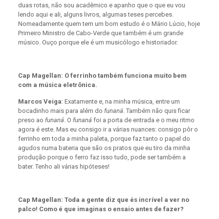
duas rotas, não sou acadêmico e apanho que o que eu vou
lendo aqui e ali, alguns livros, algumas teses percebes.
Nomeadamente quem tem um bom estudo é o Mário Lúcio, hoje
Primeiro Ministro de Cabo-Verde que também é um grande
músico. Ouço porque ele é um musicólogo e historiador.
Cap Magellan: O ferrinho também funciona muito bem
com a música eletrônica.
Marcos Veiga
: Exatamente e, na minha música, entre um
bocadinho mais para além do
funaná
. Também não quis ficar
preso ao
funaná
. O
funaná
foi a porta de entrada e o meu ritmo
agora é este. Mas eu consigo ir a várias nuances: consigo pôr o
ferrinho em toda a minha paleta, porque faz tanto o papel do
agudos numa bateria que são os pratos que eu tiro da minha
produção porque o ferro faz isso tudo, pode ser também a
bater. Tenho ali várias hipóteses!
Cap Magellan: Toda a gente diz que és incrível a ver no
palco!
Como é que imaginas o ensaio antes de fazer?