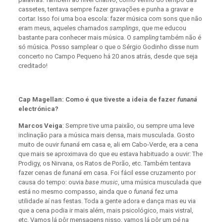
cassetes, tentava sempre fazer gravações e punha a gravar e
cortar. Isso foi uma boa escola: fazer música com sons que não
eram meus, aqueles chamados
samplings
, que me educou
bastante para conhecer mais música. O
sampling
também não é
só música. Posso samplear o que o Sérgio Godinho disse num
concerto no Campo Pequeno há 20 anos atrás, desde que seja
creditado!
Cap Magellan: Como é que tiveste a ideia de fazer
funaná
electrónica?
Marcos Veiga
: Sempre tive uma paixão, ou sempre uma leve
inclinação para a música mais densa, mais musculada. Gosto
muito de ouvir
funaná
em casa e, ali em Cabo-Verde, era a cena
que mais se aproximava do que eu estava habituado a ouvir: The
Prodigy, os Nirvana, os Ratos de Porão, etc. Também tentava
fazer cenas de
funaná
em casa. Foi fácil esse cruzamento por
causa do tempo: ouvia
base music
, uma música musculada que
está no mesmo compasso, ainda que o
funaná
fez uma
utilidade aí nas festas. Toda a gente adora e dança mas eu via
que a cena podia ir mais além, mais psicológico, mais vistral,
etc. Vamos lá pôr mensagens nisso, vamos lá pôr um pé na