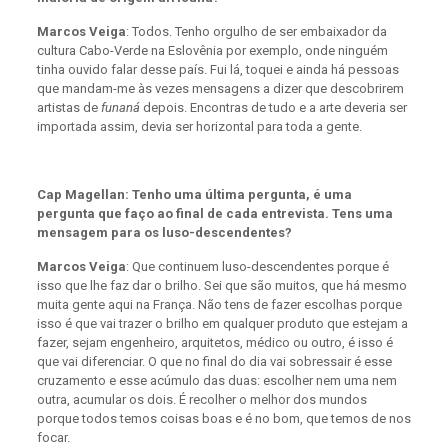
Marcos Veiga
: Todos. Tenho orgulho de ser embaixador da
cultura Cabo-Verde na Eslovênia por exemplo, onde ninguém
tinha ouvido falar desse país. Fui lá, toquei e ainda há pessoas
que mandam-me às vezes mensagens a dizer que descobrirem
artistas de
funaná
depois. Encontras de tudo e a arte deveria ser
importada assim, devia ser horizontal para toda a gente.
Cap Magellan: Tenho uma última pergunta, é uma
pergunta que faço ao final de cada entrevista. Tens uma
mensagem para os luso-descendentes?
Marcos Veiga
: Que continuem luso-descendentes porque é
isso que lhe faz dar o brilho. Sei que são muitos, que há mesmo
muita gente aqui na França. Não tens de fazer escolhas porque
isso é que vai trazer o brilho em qualquer produto que estejam a
fazer, sejam engenheiro, arquitetos, médico ou outro, é isso é
que vai diferenciar. O que no final do dia vai sobressair é esse
cruzamento e esse acúmulo das duas: escolher nem uma nem
outra, acumular os dois. É recolher o melhor dos mundos
porque todos temos coisas boas e é no bom, que temos de nos
focar.