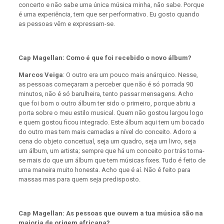
concerto e não sabe uma única música minha, não sabe. Porque
é uma experiência, tem que ser performativo. Eu gosto quando
as pessoas vêm e expressam-se.
Cap Magellan: Como é que foi recebido o novo álbum?
Marcos Veiga
: O outro era um pouco mais anárquico. Nesse,
as pessoas começaram a perceber que não é só porrada 90
minutos, não é só barulheira, tento passar mensagens. Acho
que foi bom o outro álbum ter sido o primeiro, porque abriu a
porta sobre o meu estilo musical. Quem não gostou largou logo
e quem gostou ficou integrado. Este álbum aqui tem um bocado
do outro mas tem mais camadas a nível do conceito. Adoro a
cena do objeto conceitual, seja um quadro, seja um livro, seja
um álbum, um artista; sempre que há um conceito por trás torna-
se mais do que um álbum que tem músicas fixes. Tudo é feito de
uma maneira muito honesta. Acho que é aí. Não é feito para
massas mas para quem seja predisposto.
Cap Magellan: As pessoas que ouvem a tua música são na
maioria de origem africana?