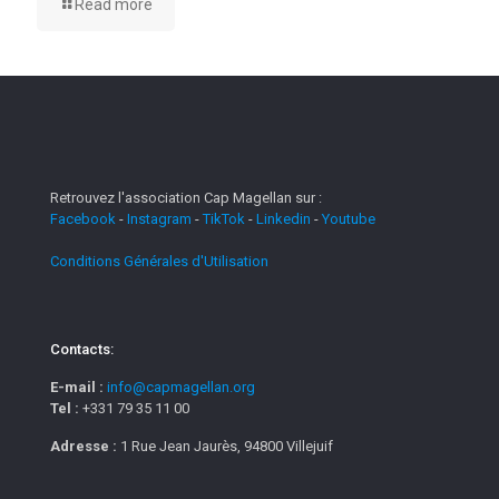
Read more
Retrouvez l'association Cap Magellan sur :
Facebook
-
Instagram
-
TikTok
-
Linkedin
-
Youtube
Conditions Générales d'Utilisation
Contacts:
E-mail :
info@capmagellan.org
Tel :
+331 79 35 11 00
Adresse :
1 Rue Jean Jaurès, 94800 Villejuif