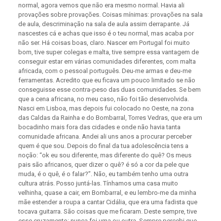
normal, agora vemos que não era mesmo normal. Havia ali
provações sobre provações. Coisas mínimas: provações na sala
de aula, descriminação na sala de aula assim derrapante. Já
nascestes cá e achas que isso é o teu normal, mas acaba por
não ser. Há coisas boas, claro. Nascer em Portugal foi muito
bom, tive super colegas e malta, tive sempre essa vantagem de
conseguir estar em várias comunidades diferentes, com malta
africada, com o pessoal português. Deu-me armas e deu-me
ferramentas. Acredito que eu ficava um pouco limitado se não
conseguisse esse contra-peso das duas comunidades. Se bem
que a cena africana, no meu caso, não foi tão desenvolvida.
Nasci em Lisboa, mas depois fui colocado no Oeste, na zona
das Caldas da Rainha e do Bombarral, Torres Vedras, que era um
bocadinho mais fora das cidades e onde não havia tanta
comunidade africana. Andei ali uns anos a procurar perceber
quem é que sou. Depois do final da tua adolescência tens a
noção: “ok eu sou diferente, mas diferente do quê? Os meus
pais são africanos, quer dizer o quê? é só a cor da pele que
muda, é o quê, é o falar?”. Não, eu também tenho uma outra
cultura atrás. Posso juntá-las. Tínhamos uma casa muito
velhinha, quase a cair, em Bombarral, e eu lembro-me da minha
mãe estender a roupa a cantar Cidália, que era uma fadista que
tocava guitarra. São coisas que me ficaram. Deste sempre, tive
esse cruzamento: nunca foi uma ou outra. Sempre percebi que