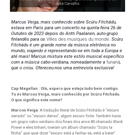
Julie Carvalho
Marcus Veiga, mais conhecido sobre Scúru Fitchádu,
estava em Paris para um concerto na quinta-feira 26 de
Outubro de 2023 depois do Antti Paalanen, auto-grupo
finlandês para os
Villes des musiques du monde
. Scúru
Fitchádu é um grande nome da música eletrônica no
mundo, viajando e representando-se em toda a Europa e
até mais! Marcus mistura este estilo musical específico
com a música cabo-verdiana, nomeadamente a
funaná
,
que o criou. Ofereceu-nos uma entrevista exclusiva!
Cap Magellan : Olá, espero que esteja tudo bem contigo.
Tu és Marcus Veiga, mais conhecido por Scúru Fitchádu.
O que significa este nome?
Marcos Veiga
: A tradução literal de Scúru Fitchádu é “escuro
serrado” ou “escuro denso”, algum escuro forte. Também havia
um grupo cabo-verdiano dos finais dos anos 80 chamado Black
Power e eles tinham, tiveram um álbum chamado “Scúru ta
fitcha” que quer dizer “escuro está a fechar-se, está a bater”.