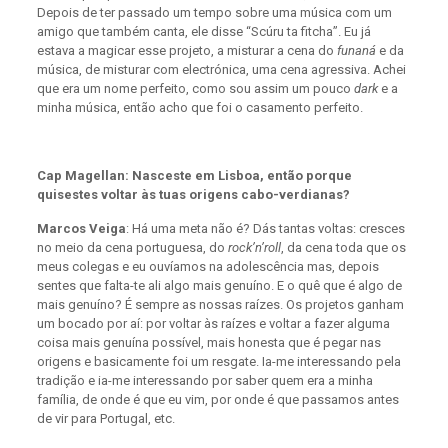
Depois de ter passado um tempo sobre uma música com um
amigo que também canta, ele disse “Scúru ta fitcha”. Eu já
estava a magicar esse projeto, a misturar a cena do
funaná
e da
música, de misturar com electrónica, uma cena agressiva. Achei
que era um nome perfeito, como sou assim um pouco
dark
e a
minha música, então acho que foi o casamento perfeito.
Cap Magellan: Nasceste em Lisboa, então porque
quisestes voltar às tuas origens cabo-verdianas?
Marcos Veiga
: Há uma meta não é? Dás tantas voltas: cresces
no meio da cena portuguesa, do
rock’n’roll
, da cena toda que os
meus colegas e eu ouvíamos na adolescência mas, depois
sentes que falta-te ali algo mais genuíno. E o quê que é algo de
mais genuíno? É sempre as nossas raízes. Os projetos ganham
um bocado por aí: por voltar às raízes e voltar a fazer alguma
coisa mais genuína possível, mais honesta que é pegar nas
origens e basicamente foi um resgate. Ia-me interessando pela
tradição e ia-me interessando por saber quem era a minha
família, de onde é que eu vim, por onde é que passamos antes
de vir para Portugal, etc.