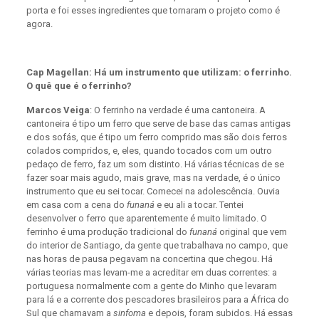
porta e foi esses ingredientes que tornaram o projeto como é
agora.
Cap Magellan: Há um instrumento que utilizam: o ferrinho.
O quê que é o ferrinho?
Marcos Veiga
: O ferrinho na verdade é uma cantoneira. A
cantoneira é tipo um ferro que serve de base das camas antigas
e dos sofás, que é tipo um ferro comprido mas são dois ferros
colados compridos, e, eles, quando tocados com um outro
pedaço de ferro, faz um som distinto. Há várias técnicas de se
fazer soar mais agudo, mais grave, mas na verdade, é o único
instrumento que eu sei tocar. Comecei na adolescência. Ouvia
em casa com a cena do
funaná
e eu ali a tocar. Tentei
desenvolver o ferro que aparentemente é muito limitado. O
ferrinho é uma produção tradicional do
funaná
original que vem
do interior de Santiago, da gente que trabalhava no campo, que
nas horas de pausa pegavam na concertina que chegou. Há
várias teorias mas levam-me a acreditar em duas correntes: a
portuguesa normalmente com a gente do Minho que levaram
para lá e a corrente dos pescadores brasileiros para a África do
Sul que chamavam a
sinfoma
e depois, foram subidos. Há essas