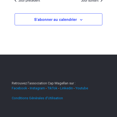
Jour précédent
Jour suivant
S’abonner au calendrier
Retrouvez l'association Cap Magellan sur :
Facebook
-
Instagram
-
TikTok
-
Linkedin
-
Youtube
Conditions Générales d'Utilisation