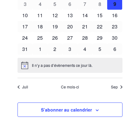
0
0
0
0
0
0
0
3
4
5
6
7
8
9
évènements
évènements
évènements
évènements
évènements
évènements
évènement
0
0
0
0
0
0
0
10
11
12
13
14
15
16
évènements
évènements
évènements
évènements
évènements
évènements
évènements
0
0
0
0
0
0
0
17
18
19
20
21
22
23
évènements
évènements
évènements
évènements
évènements
évènements
évènements
0
0
0
0
0
0
0
24
25
26
27
28
29
30
évènements
évènements
évènements
évènements
évènements
évènements
évènements
0
0
0
0
0
0
0
31
1
2
3
4
5
6
évènements
évènements
évènements
évènements
évènements
évènements
évènement
Il n’y a pas d’évènements ce jour là.
Notice
Juil
Ce mois-ci
Sep
S’abonner au calendrier