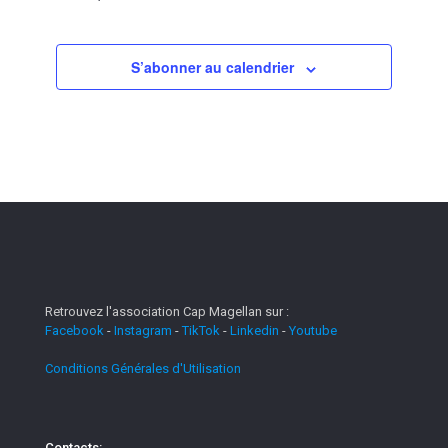
S’abonner au calendrier
Retrouvez l'association Cap Magellan sur :
Facebook
-
Instagram
-
TikTok
-
Linkedin
-
Youtube
Conditions Générales d'Utilisation
Contacts: