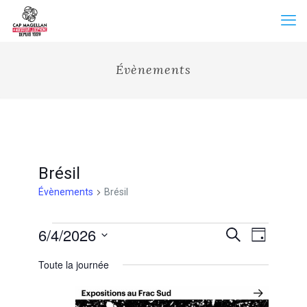
Évènements
Brésil
Évènements
Brésil
Évènements
Recherche
6/4/2026
Navigation
Recherche
Jour
for
et
de
Sélectionnez
4
vues
navigation
Toute la journée
une
juin
Évènemen
de
date.
2026
vues
Évènements