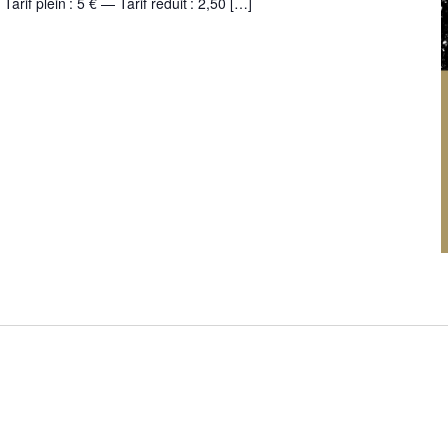
rif plein : 5 € — Tarif réduit : 2,50
[…]