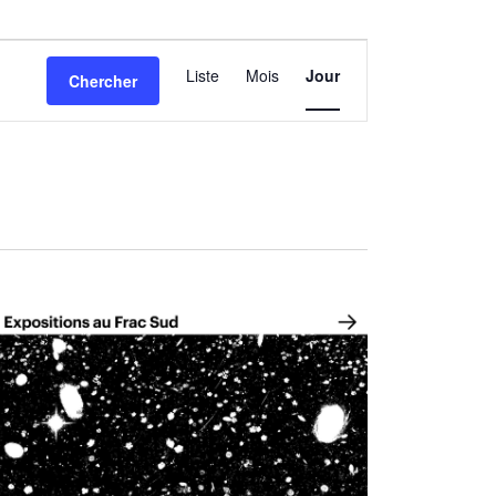
Navigation
Liste
Mois
Jour
Chercher
de
vues
Évènement