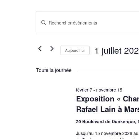
Évènements
Recherche
Saisir
for
et
mot-
1
navigation
clé.
Rechercher
juillet
de
1 juillet 20
Aujourd’hui
Évènements
2026
vues
par
Sélectionnez
Évènements
mot-
une
Toute la journée
clé.
date.
février 7
-
novembre 15
Exposition « Cham
Rafael Lain à Mars
20 Boulevard de Dunkerque, 
Jusqu’au 15 novembre 2026 au F