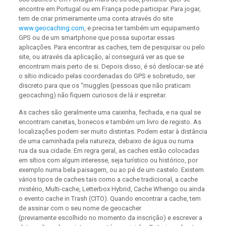
encontre em Portugal ou em França pode participar. Para jogar,
tem de criar primeiramente uma conta através do site
www.geocaching.com
, e precisa ter também um equipamento
GPS ou de um smartphone que possa suportar essas
aplicações. Para encontrar as caches, tem de pesquisar ou pelo
site, ou através da aplicação, aí conseguirá ver as que se
encontram mais perto de si. Depois disso, é só deslocar-se até
o sítio indicado pelas coordenadas do GPS e sobretudo, ser
discreto para que os “muggles (pessoas que não praticam
geocaching) não fiquem curiosos de lá ir espreitar.
As caches são geralmente uma caixinha, fechada, e na qual se
encontram canetas, bonecos e também um livro de registo. As
localizações podem ser muito distintas. Podem estar à distância
de uma caminhada pela natureza, debaixo de água ou numa
rua da sua cidade. Em regra geral, as caches estão colocadas
em sítios com algum interesse, seja turístico ou histórico, por
exemplo numa bela paisagem, ou ao pé de um castelo. Existem
vários tipos de caches tais como a cache tradicional, a cache
mistério, Multi-cache, Letterbox Hybrid, Cache Wherigo ou ainda
o evento cache in Trash (CITO). Quando encontrar a cache, tem
de assinar com o seu nome de geocacher
(previamente escolhido no momento da inscrição) e escrever a