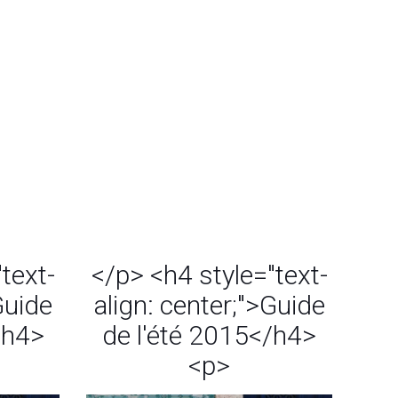
text-
</p> <h4 style="text-
Guide
align: center;">Guide
/h4>
de l'été 2015</h4>
<p>