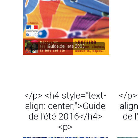
Guide de l'été 2003
</p> <h4 style="text-
</p>
align: center;">Guide
alig
de l'été 2016</h4>
de 
<p>