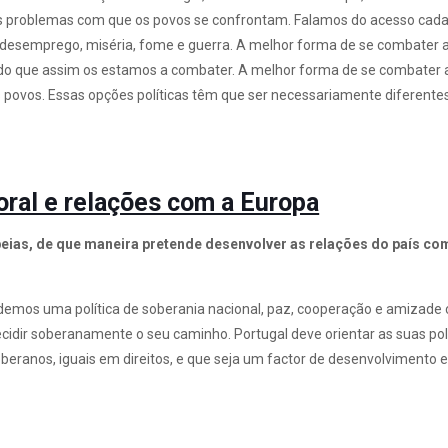
eais problemas com que os povos se confrontam. Falamos do acesso cada
o desemprego, miséria, fome e guerra. A melhor forma de se combater a
ndo que assim os estamos a combater. A melhor forma de se combater a
povos. Essas opções políticas têm que ser necessariamente diferentes
toral e relações com a Europa
ias, de que maneira pretende desenvolver as relações do país com
demos uma política de soberania nacional, paz, cooperação e amizad
decidir soberanamente o seu caminho. Portugal deve orientar as suas po
beranos, iguais em direitos, e que seja um factor de desenvolvimento 