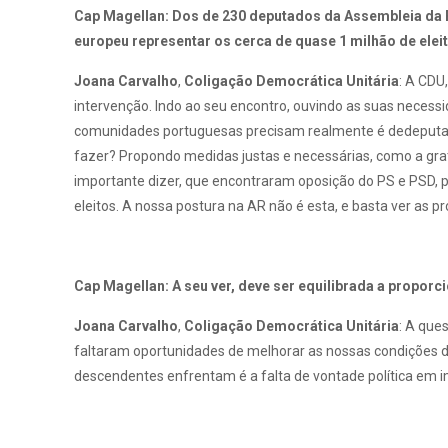
Cap Magellan: Dos de 230 deputados da Assembleia da R
europeu representar os cerca de quase 1 milhão de elei
Joana Carvalho
,
Coligação Democrática
Unitária
: A CDU
intervenção. Indo ao seu encontro, ouvindo as suas neces
comunidades portuguesas precisam realmente é dedeputad
fazer? Propondo medidas justas e necessárias, como a gratu
importante dizer, que encontraram oposição do PS e PSD,
eleitos. A nossa postura na AR não é esta, e basta ver as
Cap Magellan: A seu ver, deve ser equilibrada a proporc
Joana Carvalho
,
Coligação Democrática
Unitária
: A que
faltaram oportunidades de melhorar as nossas condições de 
descendentes enfrentam é a falta de vontade política em 