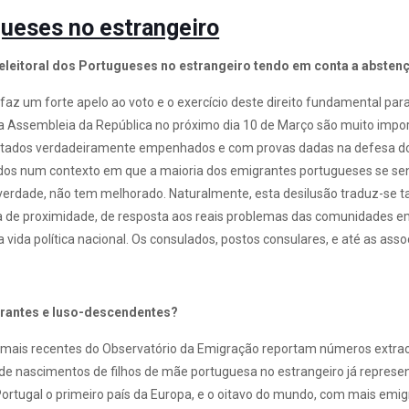
gueses no estrangeiro
leitoral dos Portugueses no estrangeiro tendo em conta a abstençã
 faz um forte apelo ao voto e o exercício deste direito fundamental p
 a Assembleia da República no próximo dia 10 de Março são muito imp
utados verdadeiramente empenhados e com provas dadas na defesa do
tados num contexto em que a maioria dos emigrantes portugueses se s
verdade, não tem melhorado. Naturalmente, esta desilusão traduz-se 
 de proximidade, de resposta aos reais problemas das comunidades 
vida política nacional. Os consulados, postos consulares, e até as a
igrantes e luso-descendentes?
 mais recentes do Observatório da Emigração reportam números extra
 de nascimentos de filhos de mãe portuguesa no estrangeiro já repres
ortugal o primeiro país da Europa, e o oitavo do mundo, com mais e