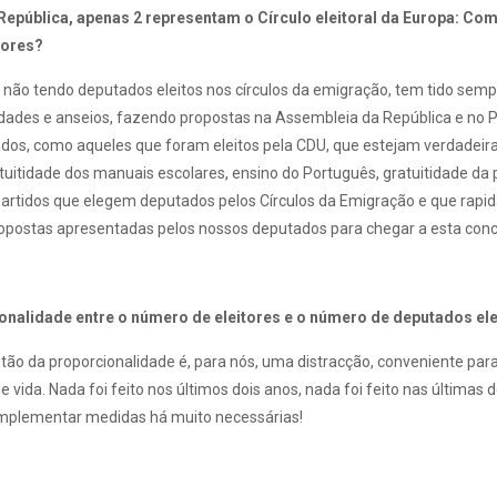
epública, apenas 2 representam o Círculo eleitoral da Europa: Co
tores?
, não tendo deputados eleitos nos círculos da emigração, tem tido se
sidades e anseios, fazendo propostas na Assembleia da República e no 
os, como aqueles que foram eleitos pela CDU, que estejam verdadeir
itidade dos manuais escolares, ensino do Português, gratuitidade da p
 partidos que elegem deputados pelos Círculos da Emigração e que r
 propostas apresentadas pelos nossos deputados para chegar a esta conc
ionalidade entre o número de eleitores e o número de deputados ele
stão da proporcionalidade é, para nós, uma distracção, conveniente par
vida. Nada foi feito nos últimos dois anos, nada foi feito nas últimas
implementar medidas há muito necessárias!