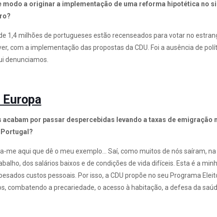
modo a originar a implementação de uma reforma hipotética no sis
iro?
 de 1,4 milhões de portugueses estão recenseados para votar no estra
er, com a implementação das propostas da CDU. Foi a ausência de polít
qui denunciamos.
a Europa
acabam por passar despercebidas levando a taxas de emigração nu
 Portugal?
ta-me aqui que dê o meu exemplo… Saí, como muitos de nós saíram, na 
balho, dos salários baixos e de condições de vida difíceis. Esta é a mi
 pesados custos pessoais. Por isso, a CDU propõe no seu Programa Ele
os, combatendo a precariedade, o acesso à habitação, a defesa da saúde