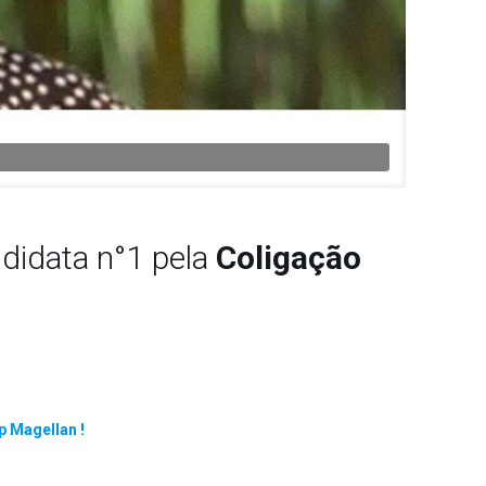
ndidata n°1 pela
Coligação
p Magellan !