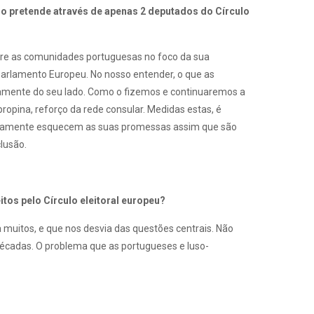
mo pretende através de apenas 2 deputados do Círculo
mpre as comunidades portuguesas no foco da sua
Parlamento Europeu. No nosso entender, o que as
amente do seu lado. Como o fizemos e continuaremos a
ropina, reforço da rede consular. Medidas estas, é
apidamente esquecem as suas promessas assim que são
lusão.
itos pelo Círculo eleitoral europeu?
a muitos, e que nos desvia das questões centrais. Não
 décadas. O problema que as portugueses e luso-