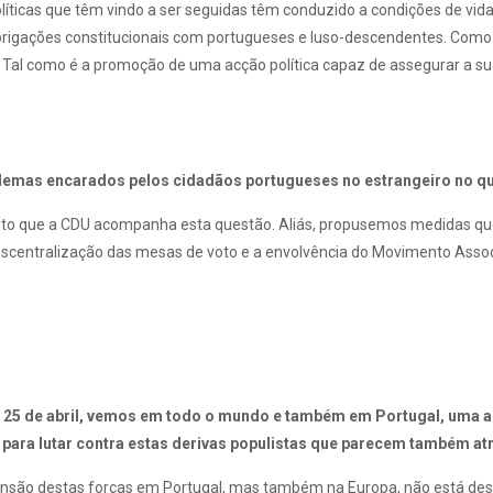
líticas que têm vindo a ser seguidas têm conduzido a condições de vida
brigações constitucionais com portugueses e luso-descendentes. Como já
omo é a promoção de uma acção política capaz de assegurar a sua ligaçã
lemas encarados pelos cidadãos portugueses no estrangeiro no que 
ito que a CDU acompanha esta questão. Aliás, propusemos medidas que,
 descentralização das mesas de voto e a envolvência do Movimento Assoc
 25 de abril, vemos em todo o mundo e também em Portugal, uma asc
e para lutar contra estas derivas populistas que parecem também a
ensão destas forças em Portugal, mas também na Europa, não está desli