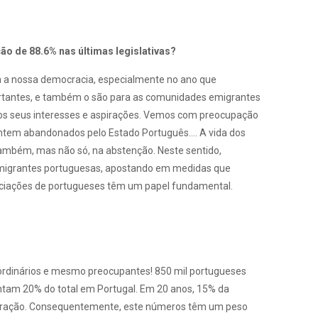
o de 88.6% nas últimas legislativas?
ara a nossa democracia, especialmente no ano que
ortantes, e também o são para as comunidades emigrantes
s seus interesses e aspirações. Vemos com preocupação
entem abandonados pelo Estado Português…. A vida dos
também, mas não só, na abstenção. Neste sentido,
emigrantes portuguesas, apostando em medidas que
ssociações de portugueses têm um papel fundamental.
ordinários e mesmo preocupantes! 850 mil portugueses
entam 20% do total em Portugal. Em 20 anos, 15% da
migração. Consequentemente, este números têm um peso