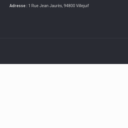
Adresse :
1 Rue Jean Jaurès, 94800 Villejuif