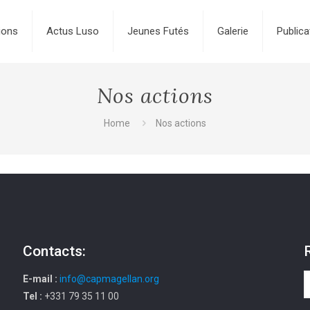
ions
Actus Luso
Jeunes Futés
Galerie
Publica
Nos actions
Home
Nos actions
Contacts:
E-mail :
info@capmagellan.org
Tel :
+331 79 35 11 00