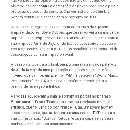
não vendidos de lojas e indivíduos nas proximidades com o
objetivo de lutar contra a destruição de novos produtos e para a
proteção do poder de compra. O jovem natural de Coimbra
poderá continuar a sonhar, com o incentivo de 1500 €.
Na mesma categoria estavam nomeados mais dois jovens
empreendedores, Steve Dubois, que desenvolveu uma marca de
papelaria eco-responsável: Folia. E ainda Johanna Pereira com a
sua empresa Au fil de Jojo, onde fabrica acessórios de cabelo
eco responsáveis a partir de tecidos reciclados recuperados de
associações com um impacto social.
A passos largos para o final, tempo para mais música pela voz
da Andreia e ainda uma prestação do lusodescendente Dan
Tibério, que ganhou um prémio IPMA na categoria “World Music
Performance” em 2020 e estava também nomeado para o
prémio de revelação artística.
As vozes aqueceram a sala, e abriram as portas ao
prémio
Vilamoura – Trace Toca
para a melhor revelação musical
artística, que foi vencido por
Prince Tuga
, um jovem homem
lusodescendente, que se tornou um sucesso no TikTok com a
sua última canção “Somos Portugal”e que à capela nos deu a
conhecer mais um dos seus sucessos.