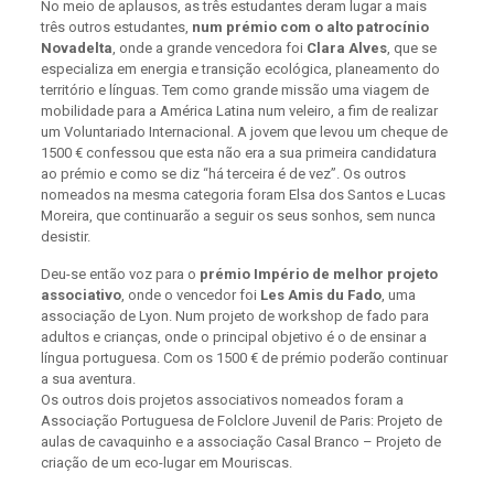
No meio de aplausos, as três estudantes deram lugar a mais
três outros estudantes,
num prémio com o alto patrocínio
Novadelta
, onde a grande vencedora foi
Clara Alves
, que se
especializa em energia e transição ecológica, planeamento do
território e línguas. Tem como grande missão uma viagem de
mobilidade para a América Latina num veleiro, a fim de realizar
um Voluntariado Internacional. A jovem que levou um cheque de
1500 € confessou que esta não era a sua primeira candidatura
ao prémio e como se diz “há terceira é de vez”. Os outros
nomeados na mesma categoria foram Elsa dos Santos e Lucas
Moreira, que continuarão a seguir os seus sonhos, sem nunca
desistir.
Deu-se então voz para o
prémio Império de melhor projeto
associativo
, onde o vencedor foi
Les Amis du Fado
, uma
associação de Lyon. Num projeto de workshop de fado para
adultos e crianças, onde o principal objetivo é o de ensinar a
língua portuguesa. Com os 1500 € de prémio poderão continuar
a sua aventura.
Os outros dois projetos associativos nomeados foram a
Associação Portuguesa de Folclore Juvenil de Paris: Projeto de
aulas de cavaquinho e a associação Casal Branco – Projeto de
criação de um eco-lugar em Mouriscas.