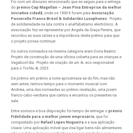
Foi com um discurso emocionado que se seguiu para a entrega
do
prémio Cap Magellan – Jean Pina Entreprise da melhor
iniciativa cidadã
, onde os 1500 € foram para
Associação
Passerelle France Brésil & Solidarités Lusophones
: Projeto
de solidariedade na luta contra o analfabetismo electrónico. A
associação fez-se representar por Angela da Graça Pereira, que
recordou as suas raízes e a importância deste prémio para que
o projeto possa continuar.
Os outros nomeados na mesma categoria eram Dona Beatriz :
Projeto de construção de uma oficina coberta para as crianças e
Vagabom’dia : Projeto de criação de um 4L eco-responsável
para o Troféu 4L 2023.
De prémio em prémio a noite aproximava-se do fim, mas não
sem antes, termos tempo para o momento musical com
Andreia, uma das nomeadas ao prémio revelação, uma jovem
franco-cabo-verdiana que cantou e encantou os presentes na
sala.
Entre sorrisos e boa disposição foi tempo de entregar o
prémio
Fidelidade para o melhor jovem empresário
, que foi
conquistado por
Rafael Lopes Nogueira
e a sua aplicação :
Usave. Uma aplicação móvel que visa ligar bens não alimentares