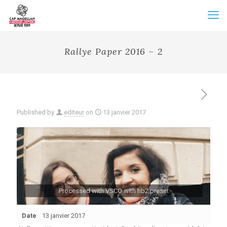
Rallye Paper 2016 – 2
Published by
editeur
on
13 janvier 2017
Processed with VSCO with hb2 preset
Date
13 janvier 2017