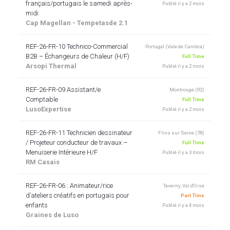
français/portugais le samedi après-
Publié il y a 2 mois
midi
Cap Magellan - Tempetasde 2.1
REF-26-FR-10 Technico-Commercial
Portugal (Vale de Cambra)
B2B – Échangeurs de Chaleur (H/F)
Full Time
Arsopi Thermal
Publié il y a 2 mois
REF-26-FR-09 Assistant/e
Montrouge (92)
Comptable
Full Time
LusoExpertise
Publié il y a 2 mois
REF-26-FR-11 Technicien dessinateur
Flins sur Seine (78)
/ Projeteur conducteur de travaux –
Full Time
Menuiserie Intérieure H/F
Publié il y a 3 mois
RM Casais
REF-26-FR-06 : Animateur/rice
Taverny, Val d'Oise
d’ateliers créatifs en portugais pour
Part Time
enfants
Publié il y a 4 mois
Graines de Luso