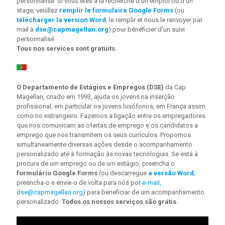
personnalisé. Si vous êtes à la recherche d'un emploi ou d'un
stage, veuillez
remplir le formulaire Google Forms
(ou
télécharger la version Word
, le remplir et nous le renvoyer par
mail à
dse@capmagellan.org
) pour bénéficier d'un suivi
personnalisé.
Tous nos services sont gratuits.
O Departamento de Estágios e Empregos (DSE)
da Cap
Magellan, criado em 1993, ajuda os jovens na inserção
profissional, em particular os jovens lusófonos, em França assim
como no estrangeiro. Fazemos a ligação entre os empregadores
que nos comunicam as ofertas de emprego e os candidatos a
emprego que nos transmitem os seus currículos. Propomos
simultaneamente diversas ações desde o acompanhamento
personalizado até à formação às novas tecnologias. Se está à
procura de um emprego ou de um estágio, preencha o
formulário Google Forms
(ou descarregue
a versão Word
,
preencha-o e envie-o de volta para nós por
e-mail,
dse@capmagellan.org
) para beneficiar de um acompanhamento
personalizado.
Todos os nossos serviços são grátis.