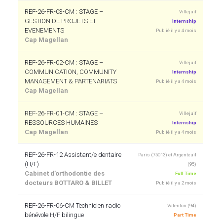
REF-26-FR-03-CM : STAGE –
Villejuif
GESTION DE PROJETS ET
Internship
EVENEMENTS
Publié il y a 4 mois
Cap Magellan
REF-26-FR-02-CM : STAGE –
Villejuif
COMMUNICATION, COMMUNITY
Internship
MANAGEMENT & PARTENARIATS
Publié il y a 4 mois
Cap Magellan
REF-26-FR-01-CM : STAGE –
Villejuif
RESSOURCES HUMAINES
Internship
Cap Magellan
Publié il y a 4 mois
REF-26-FR-12 Assistant/e dentaire
Paris (75013) et Argenteuil
(H/F)
(95)
Cabinet d’orthodontie des
Full Time
docteurs BOTTARO & BILLET
Publié il y a 2 mois
REF-26-FR-06-CM Technicien radio
Valenton (94)
bénévole H/F bilingue
Part Time