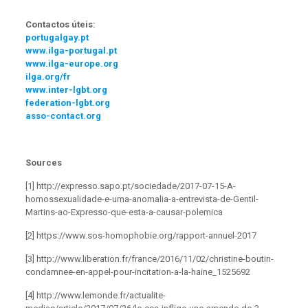
Contactos úteis:
portugalgay.pt
www.ilga-portugal.pt
www.ilga-europe.org
ilga.org/fr
www.inter-lgbt.org
federation-lgbt.org
asso-contact.org
Sources
[1] http://expresso.sapo.pt/sociedade/2017-07-15-A-
homossexualidade-e-uma-anomalia-a-entrevista-de-Gentil-
Martins-ao-Expresso-que-esta-a-causar-polemica
[2] https://www.sos-homophobie.org/rapport-annuel-2017
[3] http://www.liberation.fr/france/2016/11/02/christine-boutin-
condamnee-en-appel-pour-incitation-a-la-haine_1525692
[4] http://www.lemonde.fr/actualite-