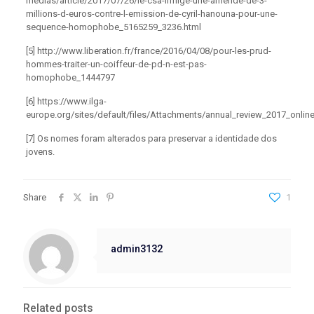
medias/article/2017/07/26/le-csa-inflige-une-amende-de-3-
millions-d-euros-contre-l-emission-de-cyril-hanouna-pour-une-
sequence-homophobe_5165259_3236.html
[5] http://www.liberation.fr/france/2016/04/08/pour-les-prud-
hommes-traiter-un-coiffeur-de-pd-n-est-pas-
homophobe_1444797
[6] https://www.ilga-
europe.org/sites/default/files/Attachments/annual_review_2017_onlin
[7] Os nomes foram alterados para preservar a identidade dos
jovens.
Share
1
admin3132
Related posts