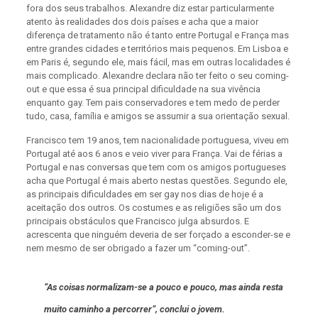
fora dos seus trabalhos. Alexandre diz estar particularmente
atento às realidades dos dois países e acha que a maior
diferença de tratamento não é tanto entre Portugal e França mas
entre grandes cidades e territórios mais pequenos. Em Lisboa e
em Paris é, segundo ele, mais fácil, mas em outras localidades é
mais complicado. Alexandre declara não ter feito o seu coming-
out e que essa é sua principal dificuldade na sua vivência
enquanto gay. Tem pais conservadores e tem medo de perder
tudo, casa, família e amigos se assumir a sua orientação sexual.
Francisco tem 19 anos, tem nacionalidade portuguesa, viveu em
Portugal até aos 6 anos e veio viver para França. Vai de férias a
Portugal e nas conversas que tem com os amigos portugueses
acha que Portugal é mais aberto nestas questões. Segundo ele,
as principais dificuldades em ser gay nos dias de hoje é a
aceitação dos outros. Os costumes e as religiões são um dos
principais obstáculos que Francisco julga absurdos. E
acrescenta que ninguém deveria de ser forçado a esconder-se e
nem mesmo de ser obrigado a fazer um “coming-out”.
“As coisas normalizam-se a pouco e pouco, mas ainda resta
muito caminho a percorrer”, conclui o jovem.