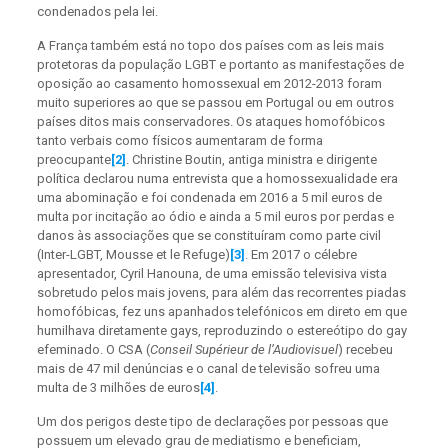
condenados pela lei.
A França também está no topo dos países com as leis mais
protetoras da população LGBT e portanto as manifestações de
oposição ao casamento homossexual em 2012-2013 foram
muito superiores ao que se passou em Portugal ou em outros
países ditos mais conservadores. Os ataques homofóbicos
tanto verbais como físicos aumentaram de forma
preocupante
[2]
. Christine Boutin, antiga ministra e dirigente
política declarou numa entrevista que a homossexualidade era
uma abominação e foi condenada em 2016 a 5 mil euros de
multa por incitação ao ódio e ainda a 5 mil euros por perdas e
danos às associações que se constituíram como parte civil
(Inter-LGBT, Mousse et le Refuge)
[3]
. Em 2017 o célebre
apresentador, Cyril Hanouna, de uma emissão televisiva vista
sobretudo pelos mais jovens, para além das recorrentes piadas
homofóbicas, fez uns apanhados telefónicos em direto em que
humilhava diretamente gays, reproduzindo o estereótipo do gay
efeminado. O CSA (
Conseil Supérieur de l’Audiovisuel
) recebeu
mais de 47 mil denúncias e o canal de televisão sofreu uma
multa de 3 milhões de euros
[4]
.
Um dos perigos deste tipo de declarações por pessoas que
possuem um elevado grau de mediatismo e beneficiam,