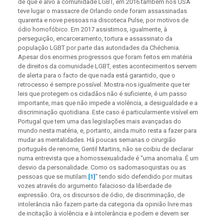
de que é alvo a comunidade LGBT, em 2016 também nos USA
teve lugar o massacre de Orlando onde foram assassinadas
quarenta e nove pessoas na discoteca Pulse, por motivos de
ódio homofóbico. Em 2017 assistimos, igualmente, à
perseguição, encarceramento, tortura e assassinato da
população LGBT por parte das autoridades da Chéchenia.
Apesar dos enormes progressos que foram feitos em matéria
de direitos da comunidade LGBT, estes acontecimentos servem
de alerta para o facto de que nada está garantido, que o
retrocesso é sempre possível. Mostra-nos igualmente que ter
leis que protegem os cidadãos não é suficiente, é um passo
importante, mas que não impede a violência, a desigualdade e a
discriminação quotidiana. Este caso é particularmente visível em
Portugal que tem uma das legislações mais avançadas do
mundo nesta matéria, e, portanto, ainda muito resta a fazer para
mudar as mentalidades. Há poucas semanas o cirurgião
português de renome, Gentil Martins, não se coibiu de declarar
numa entrevista que a homossexualidade é “uma anomalia. É um
desvio da personalidade. Como os sadomasoquistas ou as
pessoas que se mutilam.
[1]
” tendo sido defendido por muitas
vozes através do argumento falacioso da liberdade de
expressão. Ora, os discursos de ódio, de discriminação, de
intolerância não fazem parte da categoria da opinião livre mas
de incitação à violência e à intolerância e podem e devem ser