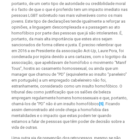
portanto, de um certo tipo de autoridade ou credibilidade moral
é o facto de que o que é proferido tem um impacto imediato nas
pessoas LGBT sobretudo nas mais vulneráveis como os mais
jovens. Este tipo de declarações tende igualmente a reforçar as
opiniões, a linguagem descomplexada e a passagem ao ato
homofóbico por parte das pessoas que já são intolerantes. É,
portanto, da mais alta importância que estes atos sejam
sancionados de forma célere e justa. É preciso relembrar que
em 2016 a ex-Presidente da associação Act-Up, Laure Pora, foi
condenada por injúria devido a uns cartazes, com o logotipo da
associação, que apelidavam de homófobo o movimento “Manif
Tous”, hostis ao casamento homossexual, ou ainda que um
manager que chamou de “PD” (equivalente ao insulto “paneleiro”
em português) a um empregado cabeleireiro não foi,
estranhamente, considerado como um insulto homofóbico. O
tribunal deu como justificação que os salões de beleza
empregam regularmente homens homossexuais e que, portanto,
chamá-los de “PD” não é um insulto homofóbico
[5]
. Ficando
assim demonstrado até onde chega a homofobia das
mentalidades e o impacto que estas podem ter quando
estamos a falar de pessoas que têm poder de decisão sobre a
vida de outras.
Uma outra via de prevenção dos retrocessos, mesmo se não