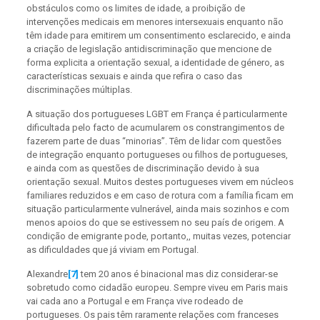
obstáculos como os limites de idade, a proibição de
intervenções medicais em menores intersexuais enquanto não
têm idade para emitirem um consentimento esclarecido, e ainda
a criação de legislação antidiscriminação que mencione de
forma explicita a orientação sexual, a identidade de género, as
características sexuais e ainda que refira o caso das
discriminações múltiplas.
A situação dos portugueses LGBT em França é particularmente
dificultada pelo facto de acumularem os constrangimentos de
fazerem parte de duas “minorias”. Têm de lidar com questões
de integração enquanto portugueses ou filhos de portugueses,
e ainda com as questões de discriminação devido à sua
orientação sexual. Muitos destes portugueses vivem em núcleos
familiares reduzidos e em caso de rotura com a família ficam em
situação particularmente vulnerável, ainda mais sozinhos e com
menos apoios do que se estivessem no seu país de origem. A
condição de emigrante pode, portanto,, muitas vezes, potenciar
as dificuldades que já viviam em Portugal.
Alexandre
[7]
tem 20 anos é binacional mas diz considerar-se
sobretudo como cidadão europeu. Sempre viveu em Paris mais
vai cada ano a Portugal e em França vive rodeado de
portugueses. Os pais têm raramente relações com franceses