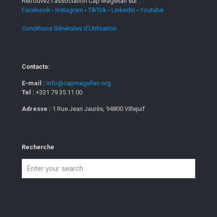
Retrouvez l'association Cap Magellan sur :
Facebook
-
Instagram
-
TikTok
-
Linkedin
-
Youtube
Conditions Générales d'Utilisation
Contacts:
E-mail :
info@capmagellan.org
Tel :
+331 79 35 11 00
Adresse :
1 Rue Jean Jaurès, 94800 Villejuif
Recherche