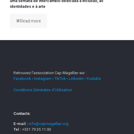
uma semana de intercâmbio dedicada à inclusão, às
identidades e à arte
Read more
Retrouvez l'association Cap Magellan sur :
Facebook
-
Instagram
-
TikTok
-
Linkedin
-
Youtube
Conditions Générales d'Utilisation
Contacts:
E-mail :
info@capmagellan.org
Tel :
+331 79 35 11 00