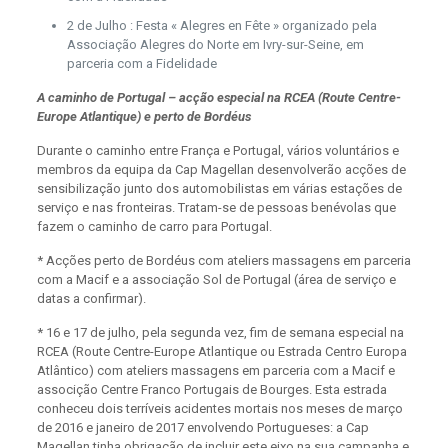
2 de Julho : Festa « Alegres en Fête » organizado pela
Associação Alegres do Norte em Ivry-sur-Seine, em
parceria com a Fidelidade
A caminho de Portugal – acção especial na RCEA (Route Centre-
Europe Atlantique) e perto de Bordéus
Durante o caminho entre França e Portugal, vários voluntários e
membros da equipa da Cap Magellan desenvolverão acções de
sensibilização junto dos automobilistas em várias estações de
serviço e nas fronteiras. Tratam-se de pessoas benévolas que
fazem o caminho de carro para Portugal.
* Acções perto de Bordéus com ateliers massagens em parceria
com a Macif e a associação Sol de Portugal (área de serviço e
datas a confirmar).
* 16 e 17 de julho, pela segunda vez, fim de semana especial na
RCEA (Route Centre-Europe Atlantique ou Estrada Centro Europa
Atlântico) com ateliers massagens em parceria com a Macif e
associção Centre Franco Portugais de Bourges. Esta estrada
conheceu dois terríveis acidentes mortais nos meses de março
de 2016 e janeiro de 2017 envolvendo Portugueses: a Cap
Magellan tinha obrigação de incluir este eixo na sua campanha e