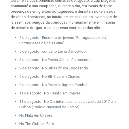
Durante as duas primeiras semanas de Agosto, a Cap Magellan
continuará a sua campanha, durante o dia, em locais de forte
presença de emigrantes portugueses, e durante a noite à saída
de várias discotecas, no intuito de sensibilizar os jovens que de
lá saem aos perigos da condução, nomeadamente em matéria
de álcool e drogas. As discotecas contempladas são:
5 de agosto : Encontro de jovens “Portugueses de lá,
Portugueses de cá à Leiria”
5 de agosto : concerto Leiria DanceFloor
8 de agosto : No Pacha Ofir em Esposende
9 de agosto : No Biba’Ofir em Esposende
9 de agosto : No BB Club em Chaves
9 de agosto : No Palacio Kiay em Pombal
11 de agosto : No Triunfo em Chaves
11 de agosto : No Dia internacional da Juventude 2017 em
Lisboa (Estádio Nacional do Jamor)
No Platz em Chaves
No The Club em Fafe