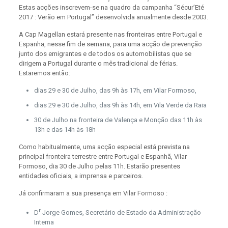
Estas acções inscrevem-se na quadro da campanha “Sécur’Eté
2017 : Verão em Portugal” desenvolvida anualmente desde 2003.
A Cap Magellan estará presente nas fronteiras entre Portugal e
Espanha, nesse fim de semana, para uma acção de prevenção
junto dos emigrantes e de todos os automobilistas que se
dirigem a Portugal durante o mês tradicional de férias.
Estaremos então:
dias 29 e 30 de Julho, das 9h às 17h, em Vilar Formoso,
dias 29 e 30 de Julho, das 9h às 14h, em Vila Verde da Raia
30 de Julho na fronteira de Valença e Monção das 11h às
13h e das 14h às 18h
Como habitualmente, uma acção especial está prevista na
principal fronteira terrestre entre Portugal e Espanhã, Vilar
Formoso, dia 30 de Julho pelas 11h. Estarão presentes
entidades oficiais, a imprensa e parceiros.
Já confirmaram a sua presença em Vilar Formoso :
r
D
Jorge Gomes, Secretário de Estado da Administração
Interna