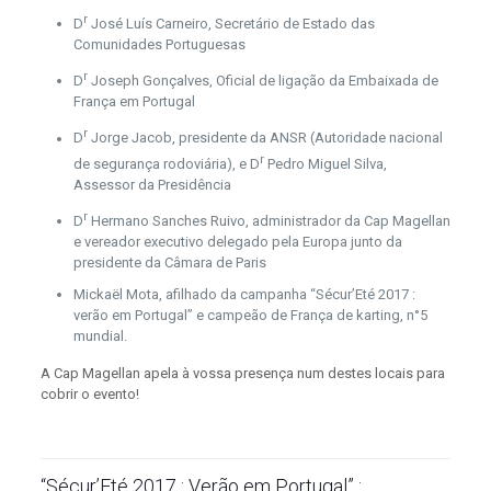
r
D
José Luís Carneiro, Secretário de Estado das
Comunidades Portuguesas
r
D
Joseph Gonçalves, Oficial de ligação da Embaixada de
França em Portugal
r
D
Jorge Jacob, presidente da ANSR (Autoridade nacional
r
de segurança rodoviária), e D
Pedro Miguel Silva,
Assessor da Presidência
r
D
Hermano Sanches Ruivo, administrador da Cap Magellan
e vereador executivo delegado pela Europa junto da
presidente da Câmara de Paris
Mickaël Mota, afilhado da campanha “Sécur’Eté 2017 :
verão em Portugal” e campeão de França de karting, n°5
mundial.
A Cap Magellan apela à vossa presença num destes locais para
cobrir o evento!
“Sécur’Eté 2017 : Verão em Portugal” :