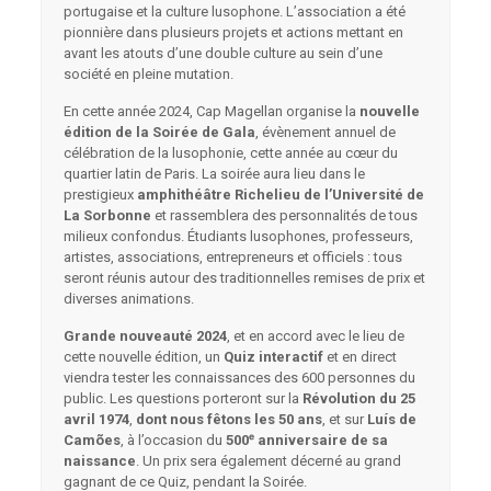
portugaise et la culture lusophone. L’association a été
pionnière dans plusieurs projets et actions mettant en
avant les atouts d’une double culture au sein d’une
société en pleine mutation.
En cette année 2024, Cap Magellan organise la
nouvelle
édition de la Soirée de Gala
, évènement annuel de
célébration de la lusophonie, cette année au cœur du
quartier latin de Paris. La soirée aura lieu dans le
prestigieux
amphithéâtre Richelieu de
l’Université de
La Sorbonne
et rassemblera des personnalités de tous
milieux confondus. Étudiants lusophones, professeurs,
artistes, associations, entrepreneurs et officiels : tous
seront réunis autour des traditionnelles remises de prix et
diverses animations.
Grande nouveauté 2024
, et en accord avec le lieu de
cette nouvelle édition, un
Quiz interactif
et en direct
viendra tester les connaissances des 600 personnes du
public. Les questions porteront sur la
Révolution du 25
avril 1974
,
dont nous fêtons les 50 ans
, et sur
Luís de
Camões
, à l’occasion du
500
ᵉ
anniversaire de sa
naissance
. Un prix sera également décerné au grand
gagnant de ce Quiz, pendant la Soirée.