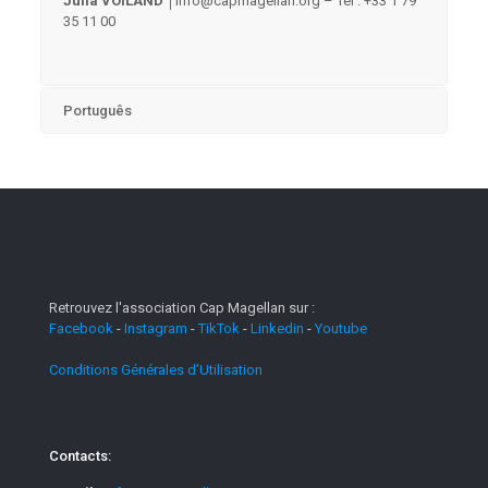
Julia VOILAND │
info@capmagellan.org – Tél : +33 1 79
35 11 00
Português
Retrouvez l'association Cap Magellan sur :
Facebook
-
Instagram
-
TikTok
-
Linkedin
-
Youtube
Conditions Générales d'Utilisation
Contacts: