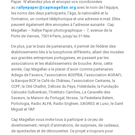
Paper. N’attendez plus et envoyez vos coordonnées
au
rallyepaper@capmagellan.org
avec le nom de l’équipe,
les noms des deux participants, l’âge, la nationalité et la
formation, un contact téléphonique et une adresse e-mail. Elles
peuvent également être envoyées à l’adresse suivante : Cap
Magellan – Rallye Paper photographique – 7, avenue de la
Porte de Vanves, 75014 Paris, jusqu’au 31 Mai.
De plus, par le biais de partenariats, il permet de fédérer des
établissements liés à la lusophonie différents, allant des musées
aux grandes entreprises portugaises, en passant par les
associations et les établissements de bouche. Ainsi, cette
année, Cap Magellan a le plaisir d’avoir comme partenaires :
Adega de Favaios, l’association ADEPBA, l’association AGRAFr,
la Banque BCP, le Café du Château, l’association Cantares, la
CCPF, la Cité Chaillot, Délices du Pays, Fidelidade, la Fundação
Calouste Gulbenkian, l’Instituto Camões, La Caravelle des
Saveurs, la Maison du Portugal, Nossa , la Pastelaria Belem,
Portologia, Radio ALFA, Radio Enghien, SAGRES et Luso, le Saint
Miguel et TAP.
Cap Magellan vous invite tous à participer à ce jeu de
divertissement, rempli d’animations, de surprises, de cadeaux,
de spectacles et de découvertes. Ce projet a toujours pour