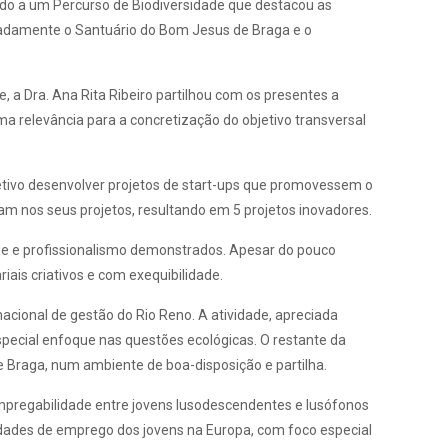
iado a um Percurso de Biodiversidade que destacou as
meadamente o Santuário do Bom Jesus de Braga e o
 a Dra. Ana Rita Ribeiro partilhou com os presentes a
a relevância para a concretização do objetivo transversal
jetivo desenvolver projetos de start-ups que promovessem o
am nos seus projetos, resultando em 5 projetos inovadores.
ade e profissionalismo demonstrados. Apesar do pouco
iais criativos e com exequibilidade.
nacional de gestão do Rio Reno. A atividade, apreciada
special enfoque nas questões ecológicas. O restante da
e Braga, num ambiente de boa-disposição e partilha.
mpregabilidade entre jovens lusodescendentes e lusófonos
idades de emprego dos jovens na Europa, com foco especial