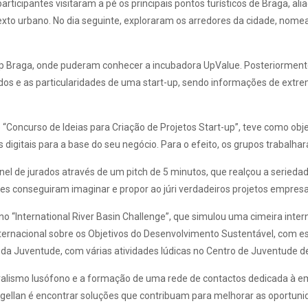
ticipantes visitaram a pé os principais pontos turísticos de Braga, al
texto urbano. No dia seguinte, exploraram os arredores da cidade, no
-Up Braga, onde puderam conhecer a incubadora UpValue. Posteriormente,
s e as particularidades de uma start-up, sendo informações de extrem
“Concurso de Ideias para Criação de Projetos Start-up”, teve como ob
igitais para a base do seu negócio. Para o efeito, os grupos trabalhar
el de jurados através de um pitch de 5 minutos, que realçou a seried
es conseguiram imaginar e propor ao júri verdadeiros projetos empresar
no “International River Basin Challenge”, que simulou uma cimeira inter
nternacional sobre os Objetivos do Desenvolvimento Sustentável, com e
l da Juventude, com várias atividades lúdicas no Centro de Juventude d
ralismo lusófono e a formação de uma rede de contactos dedicada à e
agellan é encontrar soluções que contribuam para melhorar as oportun