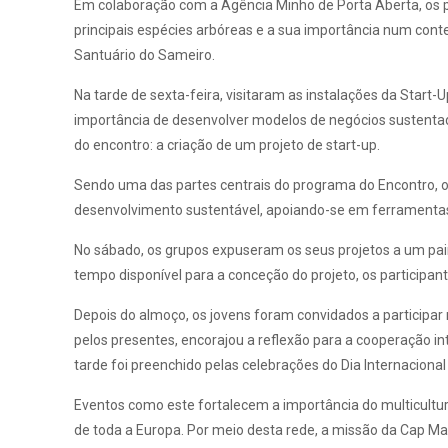
Em colaboração com a Agência Minho de Porta Aberta, os par
principais espécies arbóreas e a sua importância num con
Santuário do Sameiro.
Na tarde de sexta-feira, visitaram as instalações da Start
importância de desenvolver modelos de negócios sustentado
do encontro: a criação de um projeto de start-up.
Sendo uma das partes centrais do programa do Encontro, o 
desenvolvimento sustentável, apoiando-se em ferramentas d
No sábado, os grupos expuseram os seus projetos a um pain
tempo disponível para a conceção do projeto, os participant
Depois do almoço, os jovens foram convidados a participar 
pelos presentes, encorajou a reflexão para a cooperação i
tarde foi preenchido pelas celebrações do Dia Internaciona
Eventos como este fortalecem a importância do multicultu
de toda a Europa. Por meio desta rede, a missão da Cap M